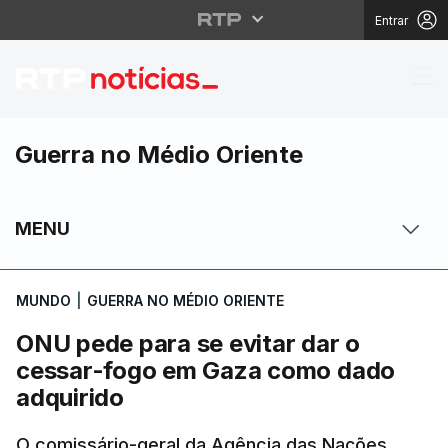
Entrar
ONU pede para se evi
Guerra no Médio Oriente
MENU
MUNDO
|
GUERRA NO MÉDIO ORIENTE
ONU pede para se evitar dar o
cessar-fogo em Gaza como dado
adquirido
O comissário-geral da Agência das Nações