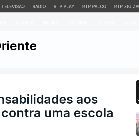
TELEVISÃO
RÁDIO
RTP PLAY
RTP PALCO
RTP ZIG ZA
026
EUROPA
MUNDO
OPINIÃO
VÍDEOS
ÁUDIO
bilidades aos EUA pelo
riente
sabilidades aos
 contra uma escola