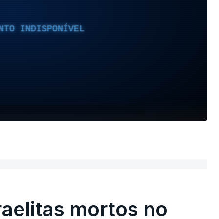
NTO INDISPONÍVEL
raelitas mortos no