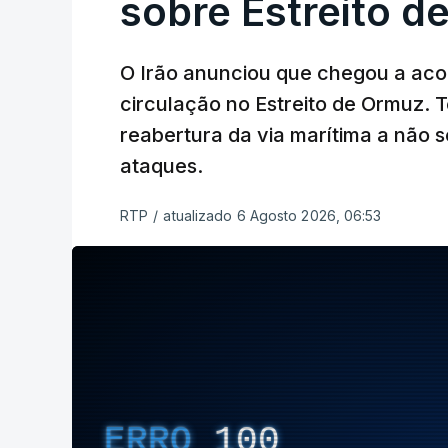
sobre Estreito d
O Irão anunciou que chegou a ac
circulação no Estreito de Ormuz. T
reabertura da via marítima a não 
ataques.
RTP
/
atualizado 6 Agosto 2026, 06:53
ERRO
100