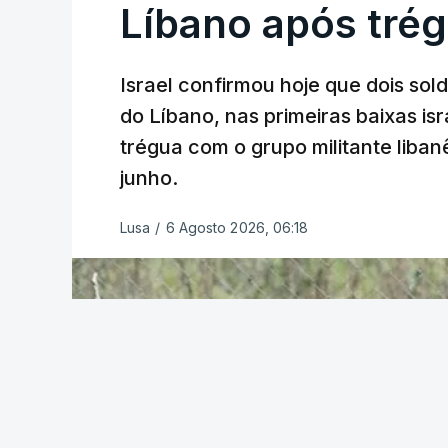
Líbano após tré
Israel confirmou hoje que dois so
do Líbano, nas primeiras baixas i
trégua com o grupo militante liban
junho.
Lusa
/
6 Agosto 2026, 06:18