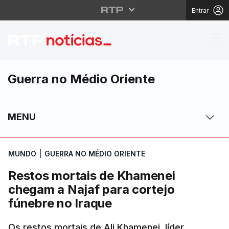
Entrar
Restos mortais de Kha
Guerra no Médio Oriente
MENU
MUNDO
|
GUERRA NO MÉDIO ORIENTE
Restos mortais de Khamenei
chegam a Najaf para cortejo
fúnebre no Iraque
Os restos mortais de Ali Khamenei, líder