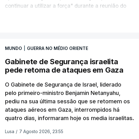
continuar a utilizar a força" durante a reunião do
Gabinete de Segurança de quinta-feira.
VER MAIS
A ideia de uma trégua tem a ver com a
necessidade de travar os ataques com vista à
aplicação do plano de desarmamento do Hamas.
MUNDO
|
GUERRA NO MÉDIO ORIENTE
Gabinete de Segurança israelita
Além disso, o correspondente do canal de
pede retoma de ataques em Gaza
televisão israelita i24News, que também teve
acesso às deliberações do Gabinete, recordou na
O Gabinete de Segurança de Israel, liderado
sexta-feira que, após a reunião, ficou por decidir a
pelo primeiro-ministro Benjamin Netanyahu,
autorização formal de Israel para a entrada em
pediu na sua última sessão que se retomem os
Gaza da Força Internacional de Estabilização, um
ataques aéreos em Gaza, interrompidos há
contingente multinacional proposto no âmbito do
quatro dias, informaram hoje os media israelitas.
Conselho da Paz promovido por Trump.
Lusa
/
7 Agosto 2026, 23:55
Meios de comunicação social israelitas