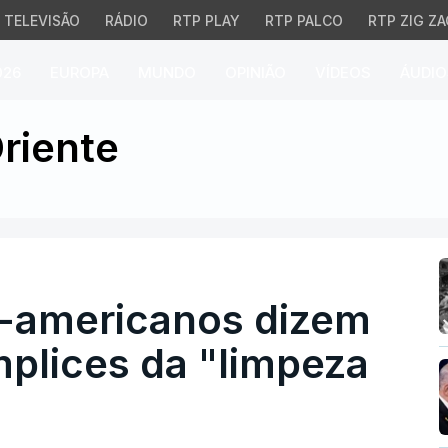
TELEVISÃO
RÁDIO
RTP PLAY
RTP PALCO
RTP ZIG ZA
026
EUROPA
MUNDO
OPINIÃO
VÍDEOS
ÁUDIO
mericanos dizem que EU
riente
-americanos dizem
plices da "limpeza