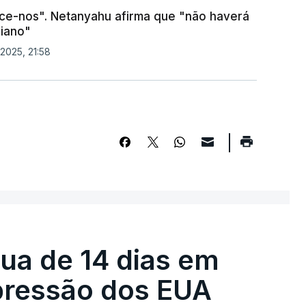
nce-nos". Netanyahu afirma que "não haverá
niano"
2025, 21:58
égua de 14 dias em
pressão dos EUA