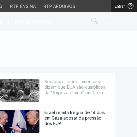
G
RTP ENSINA
RTP ARQUIVOS
Entrar
Abrir campo de
|
S
RTP
DESPORTO
A são cúmplices da "l
Senadores norte-americanos
dizem que EUA são cúmplices
da "limpeza étnica" em Gaza
Israel rejeita trégua de 14 dias
em Gaza apesar da pressão
dos EUA