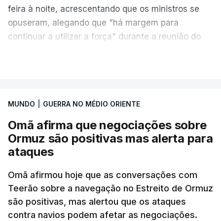
feira à noite, acrescentando que os ministros se
opuseram, alegando que "há margem para
continuar a utilizar a força" durante a reunião do
Gabinete de Segurança de quinta-feira.
VER MAIS
A ideia de uma trégua tem a ver com a
necessidade de travar os ataques com vista à
aplicação do plano de desarmamento do Hamas.
MUNDO
|
GUERRA NO MÉDIO ORIENTE
Omã afirma que negociações sobre
Além disso, o correspondente do canal de
Ormuz são positivas mas alerta para
televisão israelita i24News, que também teve
ataques
acesso às deliberações do Gabinete, recordou na
sexta-feira que, após a reunião, ficou por decidir a
Omã afirmou hoje que as conversações com
autorização formal de Israel para a entrada em
Teerão sobre a navegação no Estreito de Ormuz
Gaza da Força Internacional de Estabilização, um
são positivas, mas alertou que os ataques
contingente multinacional proposto no âmbito do
contra navios podem afetar as negociações.