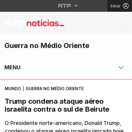
Entrar
Trump condena ataque a
Guerra no Médio Oriente
MENU
MUNDO
|
GUERRA NO MÉDIO ORIENTE
Trump condena ataque aéreo
israelita contra o sul de Beirute
O Presidente norte-americano, Donald Trump,
condenou o ataque aéreo israelita lançado hoje