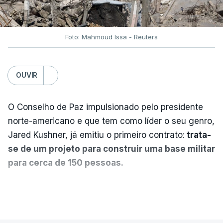
Foto: Mahmoud Issa - Reuters
OUVIR
O Conselho de Paz impulsionado pelo presidente
norte-americano e que tem como líder o seu genro,
Jared Kushner, já emitiu o primeiro contrato:
trata-
se de um projeto para construir uma base militar
para cerca de 150 pessoas.
Segundo o diário britânico
The Guardian
, este
VER MAIS
posto avançado deverá abrigar tropas
marroquinas. O contrato foi concedido à Arkel