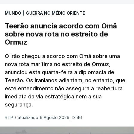
International, uma empresa com sede no Louisiana
MUNDO
|
GUERRA NO MÉDIO ORIENTE
que já colaborou com a Administração norte-
americana em projetos no Médio Oriente,
Teerão anuncia acordo com Omã
nomeadamente no Iraque.
sobre nova rota no estreito de
Ormuz
Com uma área muito reduzida,
esta pequena base
militar deverá ficar nos 60 por cento de
O Irão chegou a acordo com Omã sobre uma
nova rota marítima no estreito de Ormuz,
território de Gaza que Israel controla e a cerca
anunciou esta quarta-feira a diplomacia de
de 1,5 quilómetros da fronteira com Israel.
Teerão. Os iranianos adiantam, no entanto, que
Permite, desta forma, uma extração rápida em
este entendimento não assegura a reabertura
caso de ataque.
imediata da via estratégica nem a sua
segurança.
Segundo um funcionário do Conselho de Paz, a
organização está na “fase final de preparação de
RTP
/
atualizado 6 Agosto 2026, 13:46
vários contratos” e que um deles “diz respeito às
instalações de apoio à Força Internacional de