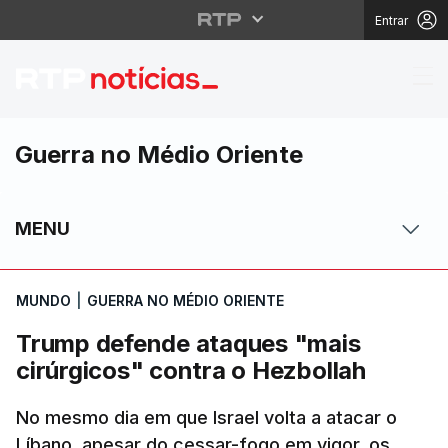
Entrar
Trump defende ataques
Guerra no Médio Oriente
MENU
MUNDO
|
GUERRA NO MÉDIO ORIENTE
Trump defende ataques "mais
cirúrgicos" contra o Hezbollah
No mesmo dia em que Israel volta a atacar o
Líbano, apesar do cessar-fogo em vigor, os