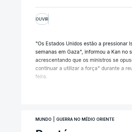
OUVIR
"Os Estados Unidos estão a pressionar I
semanas em Gaza", informou a Kan no seu
acrescentando que os ministros se opu
continuar a utilizar a força" durante a 
feira.
A ideia de uma trégua tem a ver com a 
V
aplicação do plano de desarmamento d
Além disso, o correspondente do canal d
|
MUNDO
GUERRA NO MÉDIO ORIENTE
teve acesso às deliberações do Gabinete
ficou por decidir a autorização formal d