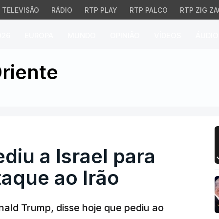
TELEVISÃO
RÁDIO
RTP PLAY
RTP PALCO
RTP ZIG ZA
026
EUROPA
MUNDO
OPINIÃO
VÍDEOS
ÁUDIO
u a Israel para adiar qu
riente
diu a Israel para
taque ao Irão
ald Trump, disse hoje que pediu ao