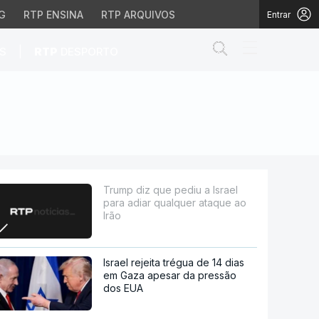
G
RTP ENSINA
RTP ARQUIVOS
Entrar
Abrir campo de
|
S
RTP
DESPORTO
alquer ataque ao Irão
Trump diz que pediu a Israel
para adiar qualquer ataque ao
Irão
Israel rejeita trégua de 14 dias
em Gaza apesar da pressão
dos EUA