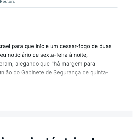
Reuters
srael para que inicie um cessar-fogo de duas
 noticiário de sexta-feira à noite,
seram, alegando que "há margem para
reunião do Gabinete de Segurança de quinta-
necessidade de travar os ataques com vista à
ER MAIS
o Hamas.
e televisão israelita i24News, que também
, recordou na sexta-feira que, após a reunião,
e Israel para a entrada em Gaza da Força