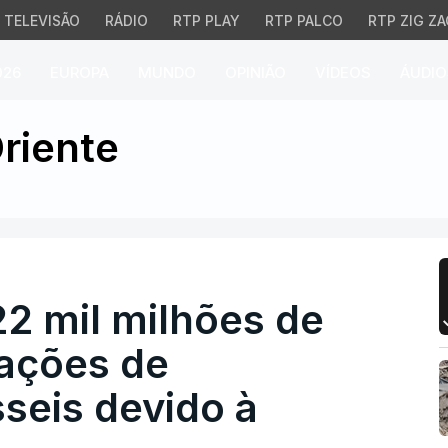
TELEVISÃO
RÁDIO
RTP PLAY
RTP PALCO
RTP ZIG ZA
026
EUROPA
MUNDO
OPINIÃO
VÍDEOS
ÁUDIO
mil milhões de euros e
riente
2 mil milhões de
ações de
seis devido à