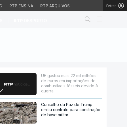
G
RTP ENSINA
RTP ARQUIVOS
Entrar
Abrir campo de
|
S
RTP
DESPORTO
m importações de combu
UE gastou mais 22 mil milhões
de euros em importações de
combustíveis fósseis devido à
guerra
Conselho da Paz de Trump
emitiu contrato para construção
de base militar