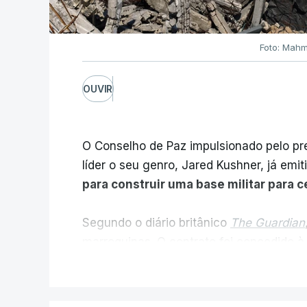
Foto: Mahm
OUVIR
O Conselho de Paz impulsionado pelo p
líder o seu genro, Jared Kushner, já emit
para construir uma base militar para 
Segundo o diário britânico
The Guardian
marroquinas. O contrato foi concedido à
Louisiana que já colaborou com a Admin
V
Médio Oriente, nomeadamente no Iraqu