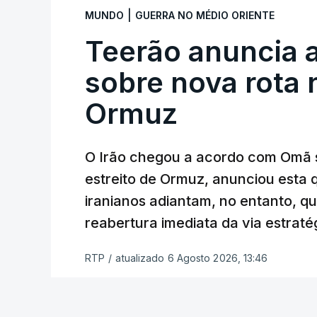
Com uma área muito reduzida,
esta peq
|
MUNDO
GUERRA NO MÉDIO ORIENTE
cento de território de Gaza que Israel
Teerão anuncia
fronteira com Israel. Permite, desta 
ataque.
sobre nova rota 
Ormuz
Segundo um funcionário do Conselho de P
preparação de vários contratos” e que um
Força Internacional de Estabilização”.
O Irão chegou a acordo com Omã 
estreito de Ormuz, anunciou esta q
“Este contrato será um dos muitos essen
iranianos adiantam, no entanto, q
funcionário.
reabertura imediata da via estrat
Inicialmente, os
planos para esta base mi
RTP
/
atualizado 6 Agosto 2026, 13:46
Estabilização previam uma capacidade pa
Em novembro de 2025, uma resolução d