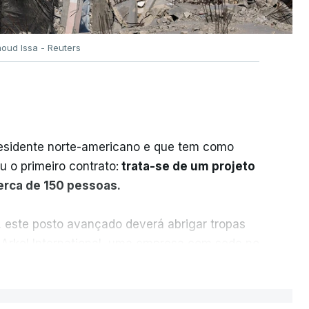
oud Issa - Reuters
residente norte-americano e que tem como
iu o primeiro contrato:
trata-se de um projeto
cerca de 150 pessoas.
, este posto avançado deverá abrigar tropas
 Arkel International, uma empresa com sede no
istração norte-americana em projetos no
ER MAIS
e.