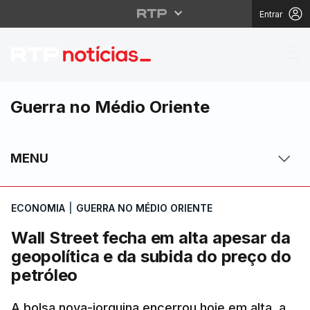
Entrar
Wall Street fecha em a
Guerra no Médio Oriente
MENU
ECONOMIA
|
GUERRA NO MÉDIO ORIENTE
Wall Street fecha em alta apesar da
geopolítica e da subida do preço do
petróleo
A bolsa nova-iorquina encerrou hoje em alta, a