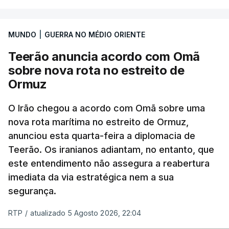
O secretário de Estado norte-americano, Marco
Rubio, tinha dado conta na terça-feira de
"progressos" nas negociações com o Irão e Omã,
MUNDO
|
GUERRA NO MÉDIO ORIENTE
cujas costas se situam ao longo do estreito.
Teerão anuncia acordo com Omã
sobre nova rota no estreito de
Segundo o meio de comunicação Axios, que cita
Ormuz
"fontes regionais" não identificadas, e
stá em
discussão um acordo temporário de 60 dias
O Irão chegou a acordo com Omã sobre uma
para organizar a passagem no estreito entre o
nova rota marítima no estreito de Ormuz,
Irão e o sultanato de Omã.
anunciou esta quarta-feira a diplomacia de
Teerão. Os iranianos adiantam, no entanto, que
Este acordo preliminar prevê, segundo o Axios, que
este entendimento não assegura a reabertura
todo o transporte marítimo que entre através do
imediata da via estratégica nem a sua
estreito utilize uma rota a norte nas águas
segurança.
iranianas, e que qualquer navio que saia siga uma
trajetória meridional nas águas controladas por
RTP
/
atualizado 5 Agosto 2026, 22:04
Omã, tudo isto sem portagens ou direitos de