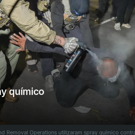
y químico
d Removal Operations utilizaram spray químico contr