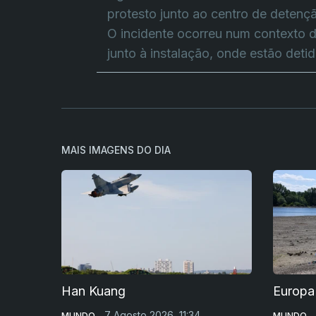
protesto junto ao centro de detenç
O incidente ocorreu num contexto d
junto à instalação, onde estão deti
MAIS IMAGENS DO DIA
Han Kuang
Europa
7 Agosto 2026, 11:34
MUNDO
MUNDO