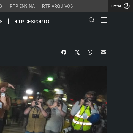
G
RTP ENSINA
RTP ARQUIVOS
Entrar
Abrir campo de
|
S
RTP
DESPORTO