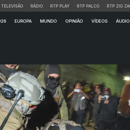
TELEVISÃO
RÁDIO
RTP PLAY
RTP PALCO
RTP ZIG ZA
026
EUROPA
MUNDO
OPINIÃO
VÍDEOS
ÁUDIO
ray químico