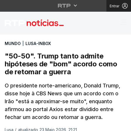
Entrar
"50-50". Trump tanto 
MUNDO
|
LUSA-INBOX
"50-50". Trump tanto admite
hipóteses de "bom" acordo como
de retomar a guerra
O presidente norte-americano, Donald Trump,
disse hoje à CBS News que um acordo com o
Irão "está a aproximar-se muito", enquanto
afirmou ao portal Axios estar dividido entre
fechar um acordo ou retomar a guerra.
Lusa
/
atualizado 23 Maio 2026, 21:21