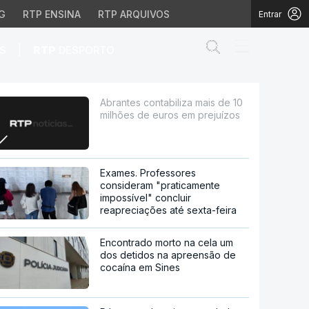
G
RTP ENSINA
RTP ARQUIVOS
Entrar
Abrir campo de
|
S
RTP
DESPORTO
e euros em prejuízos
Abrantes contabiliza mais de 10
milhões de euros em prejuízos
Exames. Professores
consideram "praticamente
impossível" concluir
reapreciações até sexta-feira
Encontrado morto na cela um
dos detidos na apreensão de
cocaína em Sines