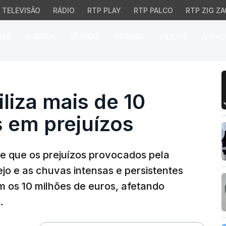
TELEVISÃO
RÁDIO
RTP PLAY
RTP PALCO
RTP ZIG ZA
026
EUROPA
MUNDO
OPINIÃO
VÍDEOS
ÁUDIO
za mais de 10 milhões d
liza mais de 10
 em prejuízos
e que os prejuízos provocados pela
ejo e as chuvas intensas e persistentes
m os 10 milhões de euros, afetando
.