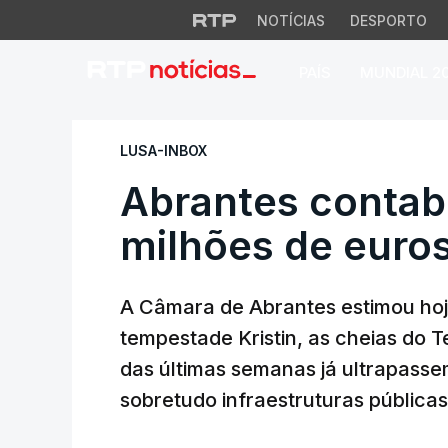
NOTÍCIAS
DESPORTO
PAÍS
MUNDIAL 2
Abrantes contabili
LUSA-INBOX
Abrantes contabi
milhões de euros
A Câmara de Abrantes estimou hoj
tempestade Kristin, as cheias do T
das últimas semanas já ultrapasse
sobretudo infraestruturas públicas