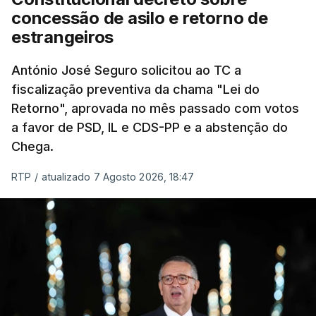
eliminar sobreposições e garantir que os apoios
concessão de asilo e retorno de
chegam a quem mais necessita, estaremos a dar
estrangeiros
um passo na direção certa", argumenta o
António José Seguro solicitou ao TC a
Presidente da República.
fiscalização preventiva da chama "Lei do
Retorno", aprovada no mês passado com votos
Assegurar que "ninguém é
a favor de PSD, IL e CDS-PP e a abstenção do
prejudicado"
Chega.
RTP
/
atualizado 7 Agosto 2026, 18:47
O Preisdente deixa, no entanto, deixa alguns
avisos:
uma reforma desta dimensão "deve ter
como primeiro critério a proteção das pessoas"
e "nenhum processo de simplificação pode
traduzir-se numa diminuição da proteção
social".