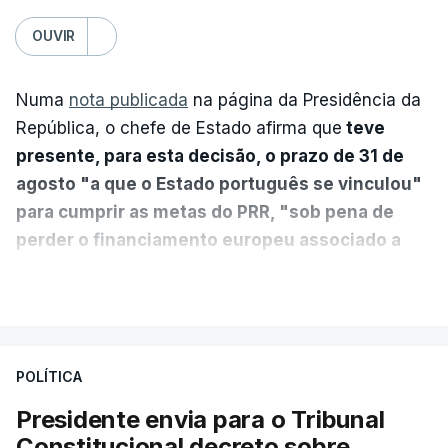
OUVIR
Numa
nota publicada
na página da Presidência da
República, o chefe de Estado afirma que
teve
presente, para esta decisão, o prazo de 31 de
agosto "a que o Estado português se vinculou"
para cumprir as metas do PRR, "sob pena de
perder o financiamento europeu associado a
essa reforma específica".
VER MAIS
António José Seguro entende que a reforma reúne
treze apoios sociais "num só" e pretende "tornar o
POLÍTICA
sistema mais simples, mais justo e transparente".
Presidente envia para o Tribunal
"Sempre que seja possível reduzir burocracias,
Constitucional decreto sobre