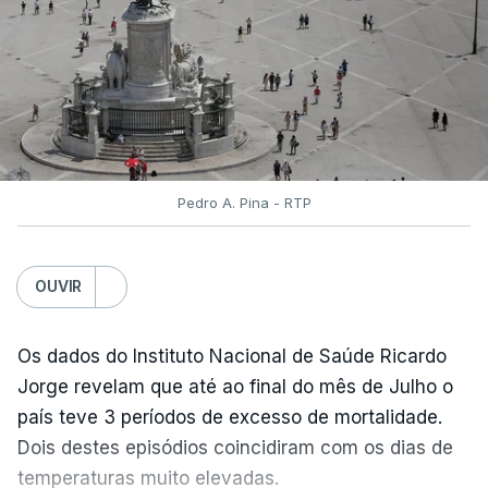
serão disponibilizados às escolas hoje, mas o MECI
assegurou que as pautas serão afixadas durante a
tarde.
A tutela justificou a demora no processo de
reapreciações com o "elevado número de
pedidos"
, que este ano ultrapassou os 20 mil,
Pedro A. Pina - RTP
mais do triplo face ao ano passado.
Após a publicação desses resultados, os alunos
OUVIR
terão três dias para submeter a candidatura à 1.ª
fase do concurso de acesso ao ensino superior
Os dados do Instituto Nacional de Saúde Ricardo
caso só então reúnam as condições para
Jorge revelam que até ao final do mês de Julho o
concorrer, ou alterar a candidatura já submetida.
país teve 3 períodos de excesso de mortalidade.
Pela primeira vez este ano, os exames nacionais
Dois destes episódios coincidiram com os dias de
do ensino secundário foram avaliados em formato
temperaturas muito elevadas.