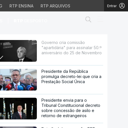
G
RTP ENSINA
RTP ARQUIVOS
Entrar
Abrir campo de
|
S
RTP
DESPORTO
assinalar 50.º aniversá
Governo cria comissão
"apartidária" para assinalar 50.º
aniversário do 25 de Novembro
Presidente da República
promulga decreto-lei que cria a
Prestação Social Única
Presidente envia para o
Tribunal Constitucional decreto
sobre concessão de asilo e
retorno de estrangeiros