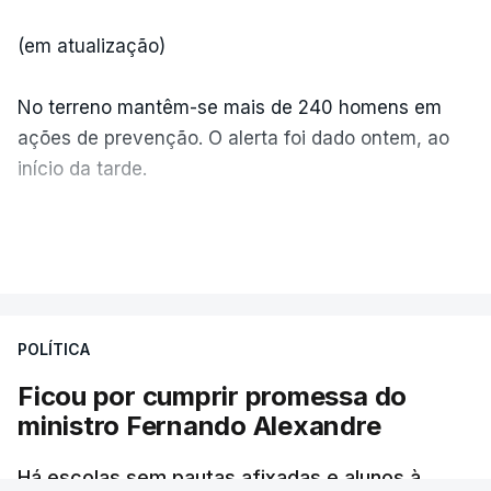
(em atualização)
No terreno mantêm-se mais de 240 homens em
ações de prevenção. O alerta foi dado ontem, ao
início da tarde.
Mais de 20 mil pessoas foram retiradas de casa
VER MAIS
por causa dos violentos incêndios no Canadá
POLÍTICA
Ficou por cumprir promessa do
ministro Fernando Alexandre
Há escolas sem pautas afixadas e alunos à