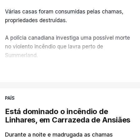
Várias casas foram consumidas pelas chamas,
propriedades destruídas.
A polícia canadiana investiga uma possível morte
no violento incêndio que lavra perto de
Summerland.
VER MAIS
Éum cenário de terror, descreve o primeiro-ministro
da Columbia Britânica, David Iby.
PAÍS
Está dominado o incêndio de
ERRO
100
Linhares, em Carrazeda de Ansiães
ERROR ON HTML5 MEDIA ELEMENT
Durante a noite e madrugada as chamas
ESTE CONTEÚDO ESTÁ NESTE