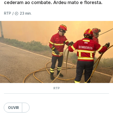
cederam ao combate. Ardeu mato e floresta.
MOMENTO INDISPONÍVEL
23 min.
RTP
/
As autoridades canadianas estimam que vai levar
dias ou semanas para controlar o fogo. Mais de
dois mil operacionais estão no terreno no combate
às chamas.
RTP
OUVIR