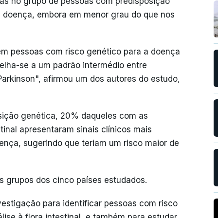
as no grupo de pessoas com predisposição
a doença, embora em menor grau do que nos
 em pessoas com risco genético para a doença
lha-se a um padrão intermédio entre
arkinson", afirmou um dos autores do estudo,
osição genética, 20% daqueles com as
tinal apresentaram sinais clínicos mais
nça, sugerindo que teriam um risco maior de
s grupos dos cinco países estudados.
estigação para identificar pessoas com risco
ise à flora intestinal, e também para estudar