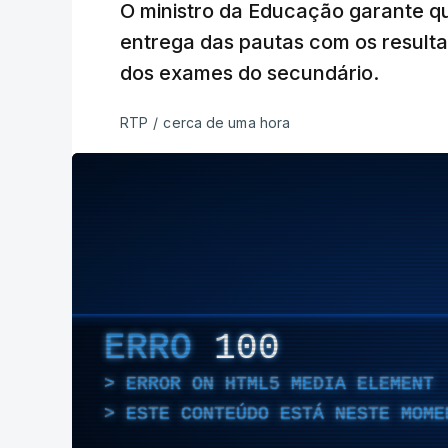
O ministro da Educação garante q
entrega das pautas com os resulta
dos exames do secundário.
RTP
/
cerca de uma hora
ERRO
100
ERROR ON HTML5 MEDIA ELEMENT
ESTE CONTEÚDO ESTÁ NESTE MOME