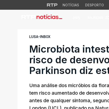
NOTÍCIAS
DESPORTO
PAÍS
MUNDIAL 2
Microbiota intesti
LUSA-INBOX
Microbiota intest
risco de desenv
Parkinson diz es
Uma análise dos micróbios da flora
tem risco aumentado de desenvol
antes de qualquer sintoma, segund
London (UCL), publicado na Natur