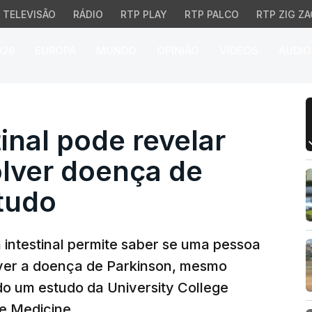
TELEVISÃO
RÁDIO
RTP PLAY
RTP PALCO
RTP ZIG ZA
026
EUROPA
MUNDO
OPINIÃO
VÍDEOS
ÁUDIO
nal pode revelar risco 
inal pode revelar
olver doença de
tudo
 intestinal permite saber se uma pessoa
ver a doença de Parkinson, mesmo
o um estudo da University College
e Medicine.