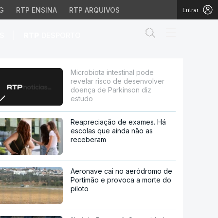
G
RTP ENSINA
RTP ARQUIVOS
Entrar
Abrir campo de
|
S
RTP
DESPORTO
de desenvolver doença d
Microbiota intestinal pode
revelar risco de desenvolver
doença de Parkinson diz
estudo
Reapreciação de exames. Há
escolas que ainda não as
receberam
Aeronave cai no aeródromo de
Portimão e provoca a morte do
piloto