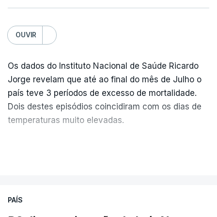
OUVIR
Os dados do Instituto Nacional de Saúde Ricardo
Jorge revelam que até ao final do mês de Julho o
país teve 3 períodos de excesso de mortalidade.
Dois destes episódios coincidiram com os dias de
temperaturas muito elevadas.
As pessoas com mais de 75 anos e com vários
VER MAIS
problemas de saúde foram as mais afetadas.
Só entre os dias 2 e 8 de Julho registaram-se mais
PAÍS
de 550 óbitos em excesso, um aumento de quase
30% em relação ao esperado.