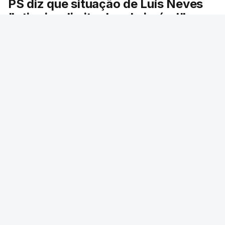
PS diz que situação de Luís Neves
"atingiu o limite do admissível"
O PS defendeu hoje que a situação do ministro
da Administração Interna "atingiu o limite do
admissível no quadro do normal funcionamento
das instituições" e exortou o primeiro-ministro a
"pôr ordem no Governo" e a "tomar decisões
difíceis".
Lusa
/
atualizado 7 Agosto 2026, 07:19