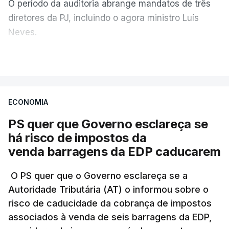
O período da auditoria abrange mandatos de três
diretores da PJ, incluindo o agora ministro Luís
Neves.
VER MAIS
A Judiciária confirma que foi o atual diretor quem
sugeriu esta auditoria e que a ministra concordou.
ECONOMIA
Não há prazos fixados para a conclusão desta
avaliação à Polícia Judiciária.
PS quer que Governo esclareça se
há risco de impostos da
Do início da polémica com a revelação de obras a
venda barragens da EDP caducarem
título pessoal, numa propriedade no Alentejo, feitas
pelo mesmo empreiteiro contratado 17 vezes para
O PS quer que o Governo esclareça se a
Autoridade Tributária (AT) o informou sobre o
obras na Polícia Judiciária (PJ) até aos últimos dias,
risco de caducidade da cobrança de impostos
em que até do Governo surgiram ordens para mais
associados à venda de seis barragens da EDP,
inquéritos e averiguações aos seus mandatos à