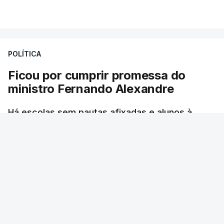
VER MAIS
por causa dos violentos incêndios no Canadá
POLÍTICA
Ficou por cumprir promessa do
ministro Fernando Alexandre
Há escolas sem pautas afixadas e alunos à
espera das reapreciações. O processo não
ficou fechado na sexta-feira como estava
previsto. Vários agrupamentos receberam os
dados com atraso e erros. O ministro da
Educação tinha garantido que as pautas seriam
todas afixadas na sexta-feira.
RTP
/
atualizado 8 Agosto 2026, 21:10