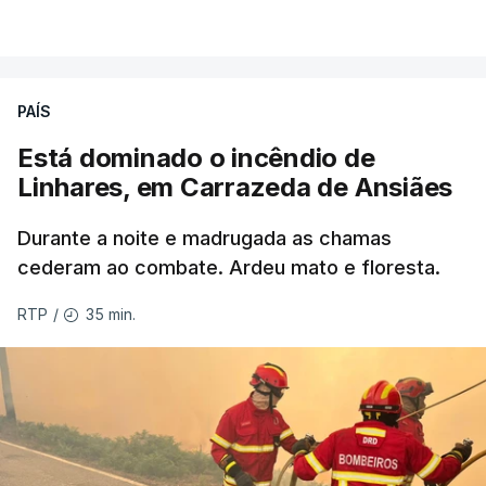
VER MAIS
Éum cenário de terror, descreve o primeiro-ministro
da Columbia Britânica, David Iby.
PAÍS
Está dominado o incêndio de
ERRO
100
Linhares, em Carrazeda de Ansiães
ERROR ON HTML5 MEDIA ELEMENT
Durante a noite e madrugada as chamas
ESTE CONTEÚDO ESTÁ NESTE
cederam ao combate. Ardeu mato e floresta.
MOMENTO INDISPONÍVEL
35 min.
RTP
/
As autoridades canadianas estimam que vai levar
dias ou semanas para controlar o fogo. Mais de
dois mil operacionais estão no terreno no combate