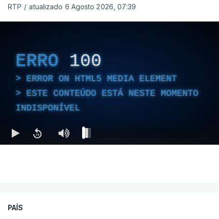
RTP
/
atualizado 6 Agosto 2026, 07:39
ERRO
100
ERROR ON HTML5 MEDIA ELEMENT
ESTE CONTEÚDO ESTÁ NESTE MOMENTO
INDISPONÍVEL
PAÍS