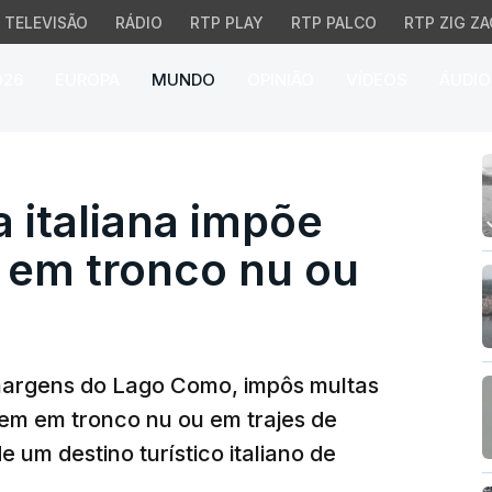
TELEVISÃO
RÁDIO
RTP PLAY
RTP PALCO
RTP ZIG ZA
026
EUROPA
MUNDO
OPINIÃO
VÍDEOS
ÁUDIO
taliana impõe multas a t
a italiana impõe
s em tronco nu ou
 margens do Lago Como, impôs multas
em em tronco nu ou em trajes de
 um destino turístico italiano de