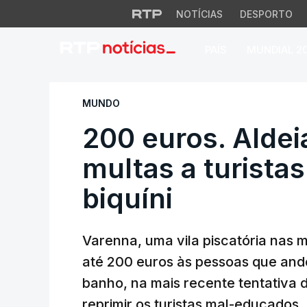
NOTÍCIAS
DESPORTO
PAÍS
MUNDIAL 2
200 euros. Aldeia i
MUNDO
200 euros. Aldei
multas a turista
biquíni
Varenna, uma vila piscatória nas
até 200 euros às pessoas que and
banho, na mais recente tentativa de
reprimir os turistas mal-educados.