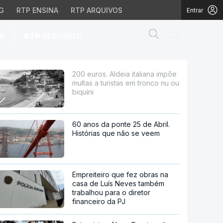
G
RTP ENSINA
RTP ARQUIVOS
Entrar
Abrir campo de
|
S
RTP
DESPORTO
uristas em tronco nu ou
200 euros. Aldeia italiana impõe
multas a turistas em tronco nu ou
biquíni
60 anos da ponte 25 de Abril.
Histórias que não se veem
Empreiteiro que fez obras na
casa de Luís Neves também
trabalhou para o diretor
financeiro da PJ