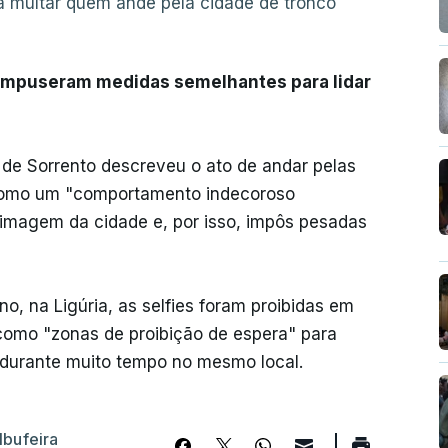
 multar quem ande pela cidade de tronco
ia impuseram medidas semelhantes para lidar
de Sorrento descreveu o ato de andar pelas
 como um "comportamento indecoroso
 imagem da cidade e, por isso, impôs pesadas
no, na Ligúria, as selfies foram proibidas em
como "zonas de proibição de espera" para
 durante muito tempo no mesmo local.
lbufeira