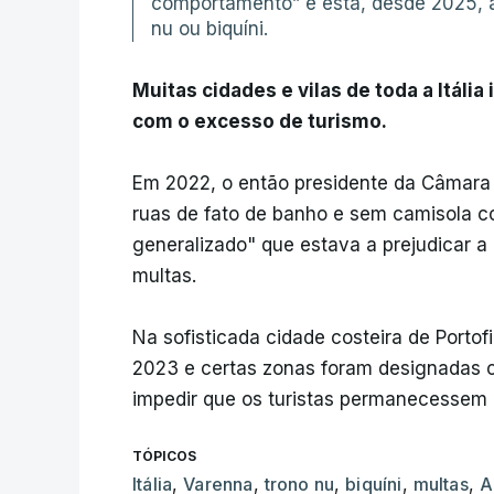
comportamento” e está, desde 2025, a
nu ou biquíni.
Muitas cidades e vilas de toda a Itál
com o excesso de turismo.
Em 2022, o então presidente da Câmara 
ruas de fato de banho e sem camisola
generalizado" que estava a prejudicar a
multas.
Na sofisticada cidade costeira de Portofi
2023 e certas zonas foram designadas 
impedir que os turistas permanecessem
TÓPICOS
Itália
,
Varenna
,
trono nu
,
biquíni
,
multas
,
A