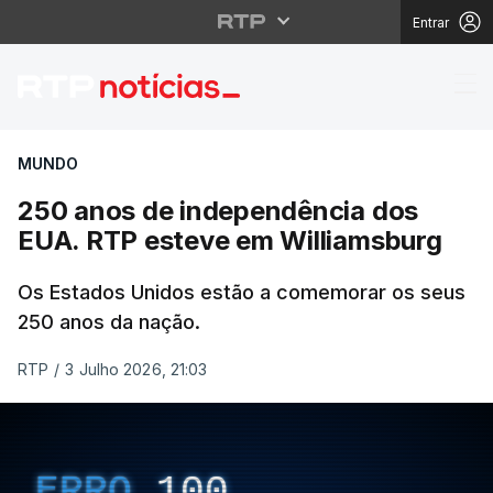
Entrar
250 anos de independ
MUNDO
250 anos de independência dos
EUA. RTP esteve em Williamsburg
Os Estados Unidos estão a comemorar os seus
250 anos da nação.
RTP
/
3 Julho 2026, 21:03
ERRO
100