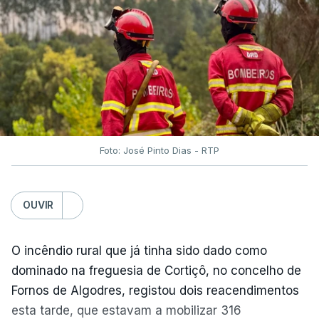
O Chega considerou "de uma enorme gravidade" a
decisão do Presidente da República
de enviar para
o Tribunal Constitucional o decreto sobre retorno
de estrangeiros, sustentando tratar-se de "uma
irresponsabilidade".
Foto: José Pinto Dias - RTP
Na sexta-feira, a Presidência da República
anunciou que
António José Seguro pediu ao
OUVIR
Tribunal Constitucional a fiscalização preventiva do
decreto
do parlamento sobre concessão de asilo,
detenção e retorno de estrangeiros, aprovado com
O incêndio rural que já tinha sido dado como
votos a favor de PSD, IL e CDS-PP e a abstenção
dominado na freguesia de Cortiçô, no concelho de
do Chega.
Fornos de Algodres, registou dois reacendimentos
esta tarde, que estavam a mobilizar 316