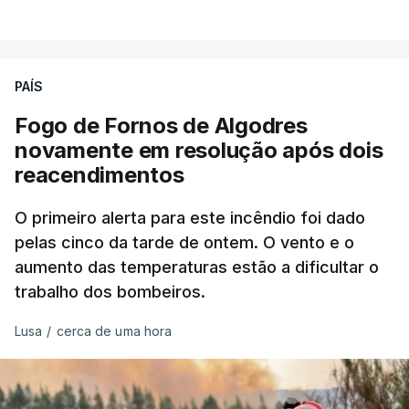
combater ferozmente a imigração ilegal,
VER MAIS
precisamos de regular a nossa imigração e
precisamos de defender as nossas fronteiras e
nada disto é incompatível com tratarmos com
PAÍS
dignidade as pessoas, designadamente menores e
Fogo de Fornos de Algodres
crianças", acrescentou.
novamente em resolução após dois
reacendimentos
António José Seguro mostrou dúvidas sobre se é
garantido o superior interesse da criança.
O primeiro alerta para este incêndio foi dado
pelas cinco da tarde de ontem. O vento e o
aumento das temperaturas estão a dificultar o
trabalho dos bombeiros.
ERRO
100
ERROR ON HTML5 MEDIA ELEMENT
Lusa
/
cerca de uma hora
ESTE CONTEÚDO ESTÁ NESTE
MOMENTO INDISPONÍVEL