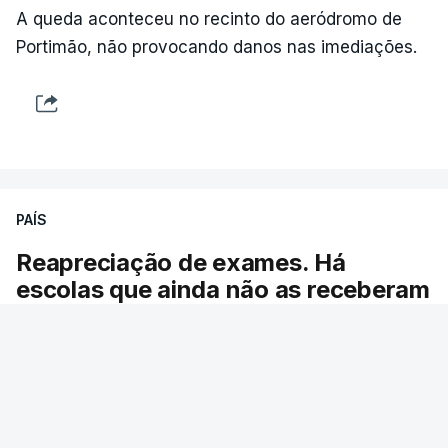
A queda aconteceu no recinto do aeródromo de
Portimão, não provocando danos nas imediações.
"Lei do Retorno".
Comunidades estrangeiras
em Portugal apoiam decisão
de Seguro
atualizado 8 Agosto 2026, 13:36
"Lei do Retorno". Chega
PAÍS
considera envio para TC do
diploma "tipo de atos
Reapreciação de exames. Há
políticos irresponsáveis"
escolas que ainda não as receberam
8 Agosto 2026, 10:04
O ministro da Educação garante que se
cumpriram os prazos para a entrega das pautas
Presidente envia para o
Tribunal Constitucional
com os resultados das reapreciações da
decreto sobre concessão
primeira fase dos exames do secundário.
de asilo e retorno de