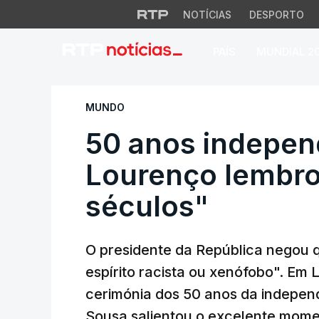
NOTÍCIAS
DESPORTO
PAÍS
MUNDIAL 2
50 anos independê
MUNDO
50 anos indepen
Lourenço lembro
séculos"
O presidente da República negou 
espírito racista ou xenófobo". E
cerimónia dos 50 anos da indepen
Sousa salientou o excelente momen