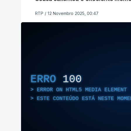
RTP
/
12 Novembro 2025, 00:47
ERRO
100
ERROR ON HTML5 MEDIA ELEMENT
ESTE CONTEÚDO ESTÁ NESTE MOME