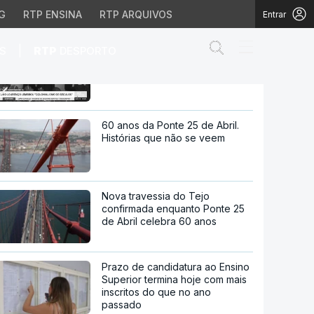
G
RTP ENSINA
RTP ARQUIVOS
Entrar
Abrir campo de
|
S
RTP
DESPORTO
50 anos independência. João
Lourenço lembrou "colonialismo
de séculos"
mbrou "colonialismo de
60 anos da Ponte 25 de Abril.
Histórias que não se veem
Nova travessia do Tejo
confirmada enquanto Ponte 25
de Abril celebra 60 anos
Prazo de candidatura ao Ensino
Superior termina hoje com mais
inscritos do que no ano
passado