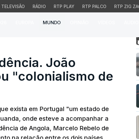
TELEVISÃO
RÁDIO
RTP PLAY
RTP PALCO
RTP ZIG ZA
026
EUROPA
MUNDO
OPINIÃO
VÍDEOS
ÁUDIO
ncia. João Lourenço le
dência. João
u "colonialismo de
que exista em Portugal "um estado de
m Luanda, onde esteve a acompanhar a
dência de Angola, Marcelo Rebelo de
to na relação entre os dois países.