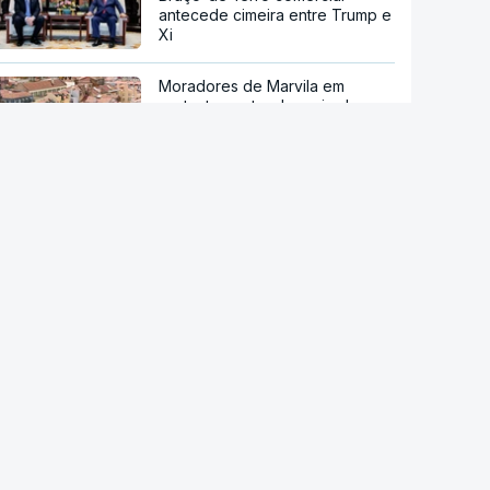
antecede cimeira entre Trump e
Xi
Moradores de Marvila em
protesto contra despejo de
jovem com filhos menores
Sistema Volta. Restaurantes
adaptam-se através do uso de
vidro
Itália. Mulher venceu a lotaria
mas deitou fora o boletim
IGAS arquiva processo de bebé
que morreu após a mãe ir a
cinco hospitais