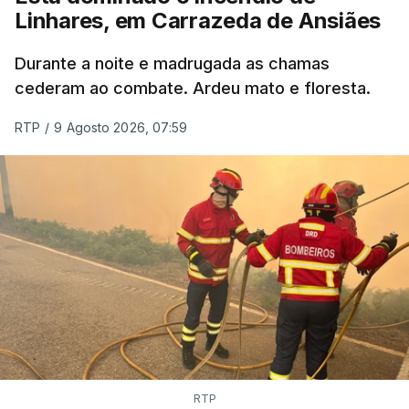
Linhares, em Carrazeda de Ansiães
ESTE CONTEÚDO ESTÁ NESTE
MOMENTO INDISPONÍVEL
Durante a noite e madrugada as chamas
cederam ao combate. Ardeu mato e floresta.
RTP
/
9 Agosto 2026, 07:59
RTP