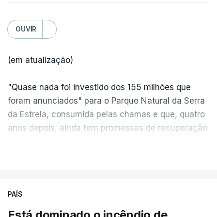
OUVIR
(em atualização)
"Quase nada foi investido dos 155 milhões que
foram anunciados" para o Parque Natural da Serra
da Estrela, consumida pelas chamas e que, quatro
anos depois, ainda tem promessas de recuperação
por cumprir.
VER MAIS
ERRO
100
PAÍS
ERROR ON HTML5 MEDIA ELEMENT
Está dominado o incêndio de