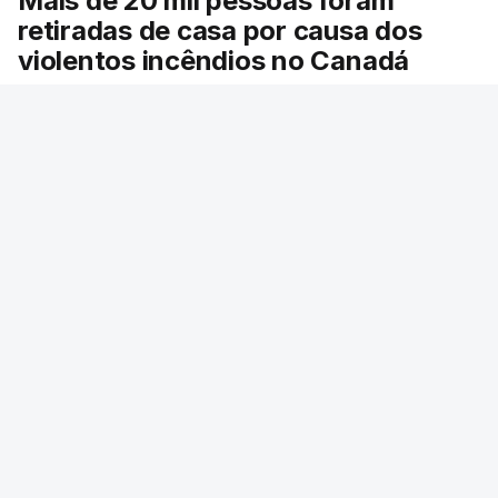
Mais de 20 mil pessoas foram
retiradas de casa por causa dos
violentos incêndios no Canadá
Milhares de pessoas têm ordem de evacuação.
O governo da província declarou o estado de
emergência por causa de dezenas de incêndios
florestais que estão descontrolados.
RTP
/
9 Agosto 2026, 08:03