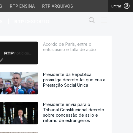
G
RTP ENSINA
RTP ARQUIVOS
Entrar
Abrir campo de
|
S
RTP
DESPORTO
ta de ação
Acordo de Paris, entre o
entusiasmo e falta de ação
Presidente da República
promulga decreto-lei que cria a
Prestação Social Única
Presidente envia para o
Tribunal Constitucional decreto
sobre concessão de asilo e
retorno de estrangeiros