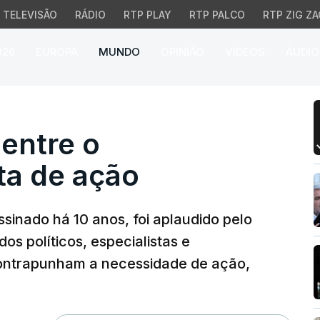
TELEVISÃO
RÁDIO
RTP PLAY
RTP PALCO
RTP ZIG ZA
026
EUROPA
MUNDO
OPINIÃO
VÍDEOS
ÁUDIO
ntre o entusiasmo e fal
 entre o
ta de ação
ssinado há 10 anos, foi aplaudido pelo
os políticos, especialistas e
contrapunham a necessidade de ação,