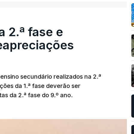
 2.ª fase e
reapreciações
ensino secundário realizados na 2.ª
ções da 1.ª fase deverão ser
as da 2.ª fase do 9.º ano.