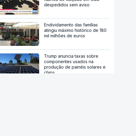
despedidos sem aviso
Endividamento das famílias
atingiu máximo histórico de 180
mil milhões de euros
Trump anuncia taxas sobre
componentes usados na
produção de painéis solares e
chips
Diálogo entre Governo da
Venezuela e oposição marcado
por restrições à imprensa
María Corina Machado culpa
Governo pela morte de preso
político venezuelano-uruguaio