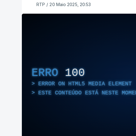
RTP
/
20 Maio 2025, 20:53
ERRO
100
ERROR ON HTML5 MEDIA ELEMENT
ESTE CONTEÚDO ESTÁ NESTE MOME