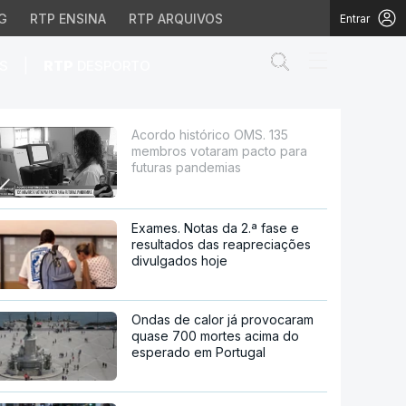
G
RTP ENSINA
RTP ARQUIVOS
Entrar
Abrir campo de
|
S
RTP
DESPORTO
am pacto para futuras 
Acordo histórico OMS. 135
membros votaram pacto para
futuras pandemias
Exames. Notas da 2.ª fase e
resultados das reapreciações
divulgados hoje
Ondas de calor já provocaram
quase 700 mortes acima do
esperado em Portugal