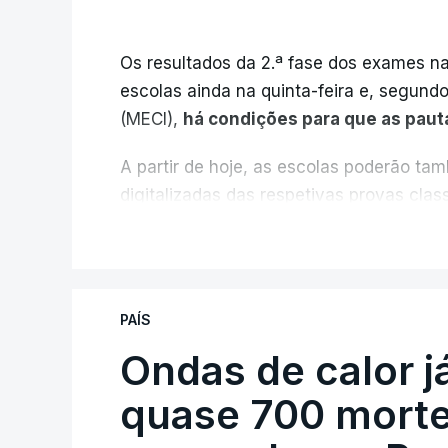
Os resultados da 2.ª fase dos exames na
escolas ainda na quinta-feira e, segund
(MECI),
há condições para que as paut
A partir de hoje, as escolas poderão ta
digitalizadas das respetivas provas cla
durante a 1.ª fase.
V
Em anos anteriores, a consulta das pro
requerimento, mas o Governo decidiu, a p
PAÍS
exames classificados a todos os estudant
processo" devido às falhas na classifica
Ondas de calor 
quase 700 morte
Serão também publicadas as notas da 2