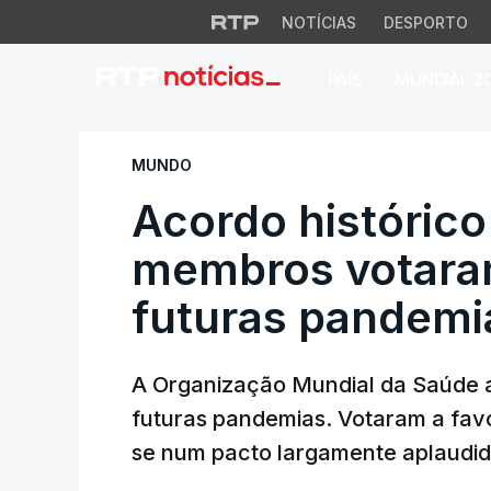
NOTÍCIAS
DESPORTO
PAÍS
MUNDIAL 2
Acordo histórico 
MUNDO
Acordo históric
membros votara
futuras pandemi
A Organização Mundial da Saúde a
futuras pandemias. Votaram a favo
se num pacto largamente aplaudid