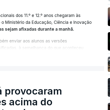
cionais dos 11.º e 12.º anos chegaram às
o o Ministério da Educação, Ciência e Inovação
as sejam afixadas durante a manhã.
mbém enviar aos alunos as versões
ssificadas, à semelhança do que aconteceu
ER MAIS
vas dependia da apresentação de um
artir deste ano, disponibilizar a cópia dos
es para "reforçar a transparência e rigor do
ção eletrónica.
já provocaram
s acima do
.ª fase das provas finais do 9.º ano.