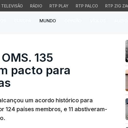
TELEVISÃO
RÁDIO
RTP PLAY
RTP PALCO
RTP ZIG ZA
026
EUROPA
MUNDO
OPINIÃO
VÍDEOS
ÁUDIO
OMS. 135 membros votar
o OMS. 135
m pacto para
as
lcançou um acordo histórico para
r 124 países membros, e 11 abstiveram-
o.