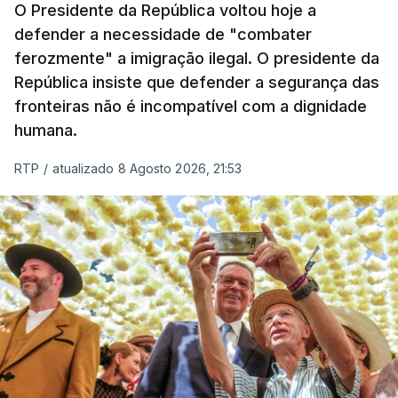
O Presidente da República voltou hoje a
apreendida mais cocaína até ao momento de que
defender a necessidade de "combater
em todo o ano de 2025.
ferozmente" a imigração ilegal. O presidente da
A ação de prevenção visa a deteção em alto mar
República insiste que defender a segurança das
de embarcações de alta velocidade (EAV) que
fronteiras não é incompatível com a dignidade
humana.
utilizam a costa nacional para o tráfico de droga.
RTP
/
atualizado 8 Agosto 2026, 21:53
c/ Lusa