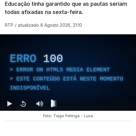
Educação tinha garantido que as pautas seriam
todas afixadas na sexta-feira.
RTP
/
atualizado 8 Agosto 2026, 21:10
ERRO
100
ERROR ON HTML5 MEDIA ELEMENT
ESTE CONTEÚDO ESTÁ NESTE MOMENTO
INDISPONÍVEL
Foto: Tiago Petinga - Lusa