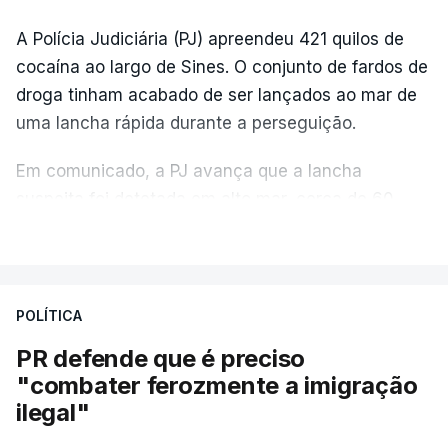
A Polícia Judiciária (PJ) apreendeu 421 quilos de
cocaína ao largo de Sines. O conjunto de fardos de
droga tinham acabado de ser lançados ao mar de
uma lancha rápida durante a perseguição.
Em comunicado, a PJ avança que a lancha
suspeita foi detetada em alto mar, cerca de 60
milhas náuticas ao largo de Sines.
VER MAIS
A apreensão aconteceu na tarde desta sexta-feira,
desencadeando uma ação de prevenção
POLÍTICA
desencadeada pela Polícia Judiciária, em
PR defende que é preciso
articulação com a Marinha, a Autoridade Marítima
"combater ferozmente a imigração
Nacional e a Força Aérea.
ilegal"
O ano de 2026 tem sido um ano de recordes: foi