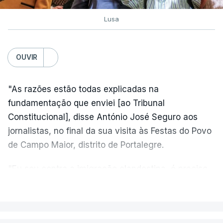
Lusa
OUVIR
"As razões estão todas explicadas na
fundamentação que enviei [ao Tribunal
Constitucional], disse António José Seguro aos
jornalistas, no final da sua visita às Festas do Povo
de Campo Maior, distrito de Portalegre.
"Eu sou contra a imigração clandestina, é preciso
combater ferozmente a imigração ilegal,
VER MAIS
precisamos de regular a nossa imigração e
precisamos de defender as nossas fronteiras e