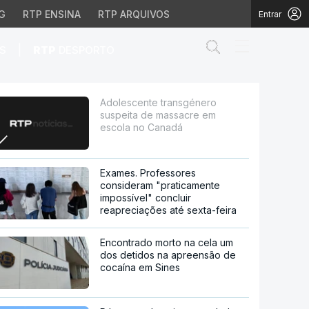
G
RTP ENSINA
RTP ARQUIVOS
Entrar
Abrir campo de
|
S
RTP
DESPORTO
ssacre em escola no Ca
Adolescente transgénero
suspeita de massacre em
escola no Canadá
Exames. Professores
consideram "praticamente
impossível" concluir
reapreciações até sexta-feira
Encontrado morto na cela um
dos detidos na apreensão de
cocaína em Sines