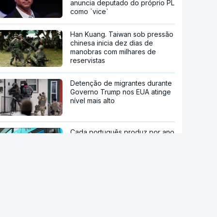
anuncia deputado do próprio PL
como `vice`
Han Kuang. Taiwan sob pressão
chinesa inicia dez dias de
manobras com milhares de
reservistas
Detenção de migrantes durante
Governo Trump nos EUA atinge
nível mais alto
Cada português produz por ano
500 quilos de lixo
INE revê em baixa crescimento
da riqueza das famílias entre
2020 e 2024 para 21%