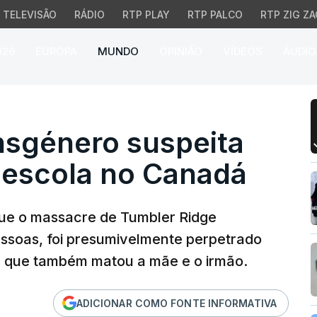
TELEVISÃO
RÁDIO
RTP PLAY
RTP PALCO
RTP ZIG ZA
026
EUROPA
MUNDO
OPINIÃO
VÍDEOS
ÁUDIO
género suspeita de ma
nsgénero suspeita
escola no Canadá
que o massacre de Tumbler Ridge
ssoas, foi presumivelmente perpetrado
, que também matou a mãe e o irmão.
ADICIONAR COMO FONTE INFORMATIVA