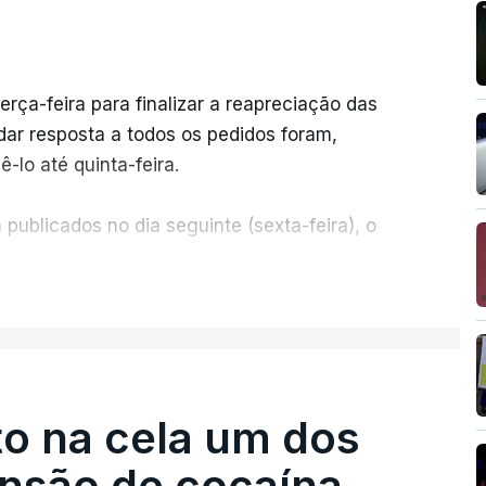
erça-feira para finalizar a reapreciação das
ar resposta a todos os pedidos foram,
-lo até quinta-feira.
publicados no dia seguinte (sexta-feira), o
ER MAIS
e 50 por cento dos mais de 20 mil pedidos de
voz da Missão Escola Pública, tem dúvidas de
.
o na cela um dos
os dias, apercebamo-nos que ainda estão a
preciações"
, disse a professora à agência
ensão de cocaína