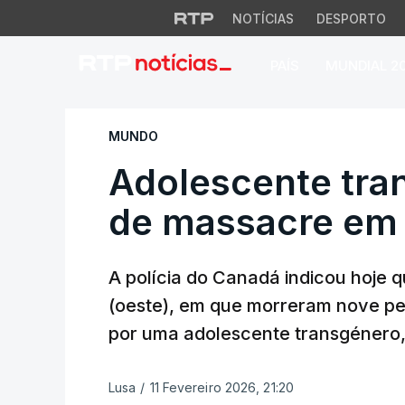
NOTÍCIAS
DESPORTO
PAÍS
MUNDIAL 2
Adolescente trans
MUNDO
Adolescente tra
de massacre em 
A polícia do Canadá indicou hoje 
(oeste), em que morreram nove pe
por uma adolescente transgénero
Lusa
/
11 Fevereiro 2026, 21:20