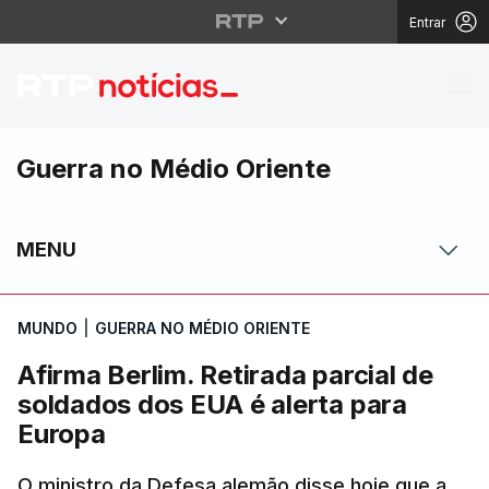
Entrar
Afirma Berlim. Retirad
Guerra no Médio Oriente
MENU
MUNDO
|
GUERRA NO MÉDIO ORIENTE
Afirma Berlim. Retirada parcial de
soldados dos EUA é alerta para
Europa
O ministro da Defesa alemão disse hoje que a