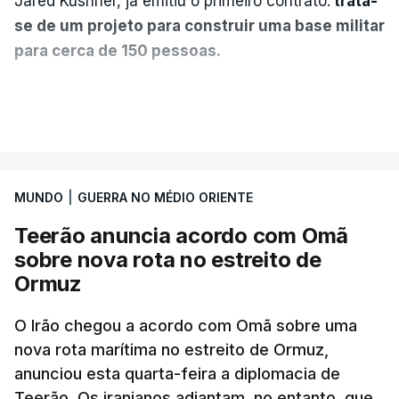
Jared Kushner, já emitiu o primeiro contrato:
trata-
se de um projeto para construir uma base militar
para cerca de 150 pessoas.
Segundo o diário britânico
The Guardian
, este
VER MAIS
posto avançado deverá abrigar tropas
marroquinas. O contrato foi concedido à Arkel
International, uma empresa com sede no Louisiana
MUNDO
|
GUERRA NO MÉDIO ORIENTE
que já colaborou com a Administração norte-
americana em projetos no Médio Oriente,
Teerão anuncia acordo com Omã
nomeadamente no Iraque.
sobre nova rota no estreito de
Ormuz
Com uma área muito reduzida,
esta pequena base
militar deverá ficar nos 60 por cento de
O Irão chegou a acordo com Omã sobre uma
nova rota marítima no estreito de Ormuz,
território de Gaza que Israel controla e a cerca
anunciou esta quarta-feira a diplomacia de
de 1,5 quilómetros da fronteira com Israel.
Teerão. Os iranianos adiantam, no entanto, que