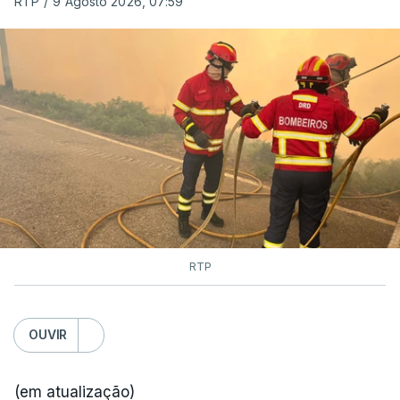
RTP
/
9 Agosto 2026, 07:59
RTP
OUVIR
(em atualização)