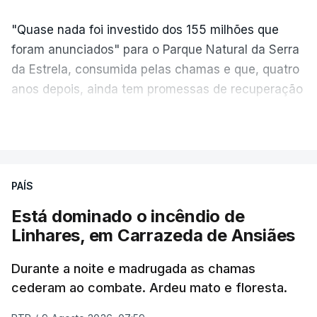
"Quase nada foi investido dos 155 milhões que
foram anunciados" para o Parque Natural da Serra
da Estrela, consumida pelas chamas e que, quatro
anos depois, ainda tem promessas de recuperação
por cumprir.
VER MAIS
ERRO
100
PAÍS
ERROR ON HTML5 MEDIA ELEMENT
Está dominado o incêndio de
Linhares, em Carrazeda de Ansiães
ESTE CONTEÚDO ESTÁ NESTE
MOMENTO INDISPONÍVEL
Durante a noite e madrugada as chamas
cederam ao combate. Ardeu mato e floresta.