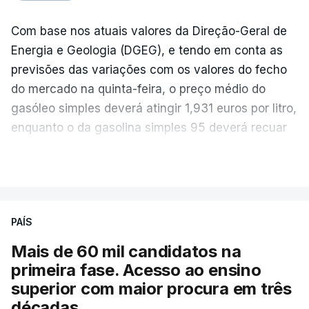
Com base nos atuais valores da Direção-Geral de
Energia e Geologia (DGEG), e tendo em conta as
previsões das variações com os valores do fecho
do mercado na quinta-feira, o preço médio do
gasóleo simples deverá atingir 1,931 euros por litro,
enquanto o da gasolina simples 95 deverá recuar
para 1,855 euros por litro.
VER MAIS
A média final só ficará fechada ao final do dia,
podendo ainda registar alterações em função da
evolução das cotações internacionais do petróleo,
PAÍS
e o custo final na bomba poderá variar conforme o
Mais de 60 mil candidatos na
posto de abastecimento, a marca e a localização.
primeira fase. Acesso ao ensino
superior com maior procura em três
A atualização do desconto do Imposto sobre os
décadas