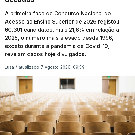
Produtos Petrolíferos (ISP) também poderá
alterar os valores previstos.
A primeira fase do Concurso Nacional de
Acesso ao Ensino Superior de 2026 registou
O Governo comprometeu-se a aplicar uma redução
60.391 candidatos, mais 21,8% em relação a
extraordinária e temporária no ISP, sempre que se
2025, o número mais elevado desde 1996,
verifique um aumento do preço dos combustíveis
exceto durante a pandemia de Covid-19,
superior a 10 cêntimos, para mitigar a escalada de
revelam dados hoje divulgados.
preços.
Lusa
/
atualizado 7 Agosto 2026, 09:59
Depois de uma subida inicial devido à guerra no
Irão, à tensão geopolítica no Médio Oriente e ao
fecho do estreito de Ormuz, os preços dos
combustíveis desceram durante o cessar-fogo
entre Washington e Teerão.
No entanto, com o retomar do conflito, as últimas
semanas têm sido marcadas por uma subida