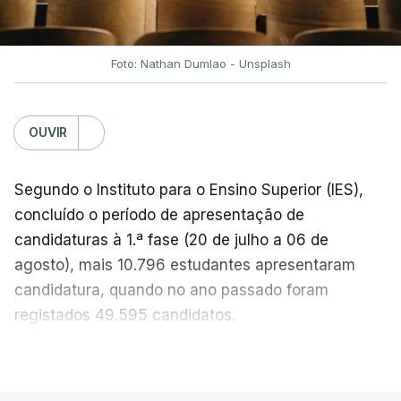
acentuada, tendência que deverá ser revertida na
próxima semana.
Foto: Nathan Dumlao - Unsplash
c/Lusa
OUVIR
Segundo o Instituto para o Ensino Superior (IES),
concluído o período de apresentação de
candidaturas à 1.ª fase (20 de julho a 06 de
agosto), mais 10.796 estudantes apresentaram
candidatura, quando no ano passado foram
registados 49.595 candidatos.
"Os resultados da 1ª fase do concurso nacional de
VER MAIS
acesso mostram que em 2026 se registou o