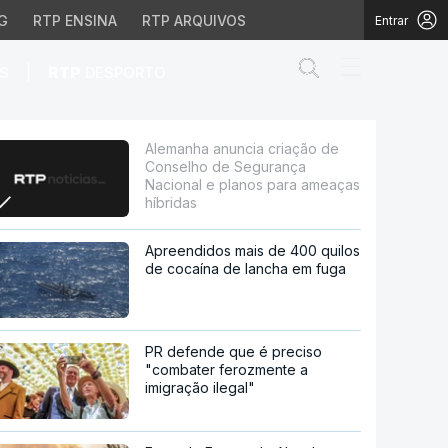
G
RTP ENSINA
RTP ARQUIVOS
Entrar
Abrir campo de
|
S
RTP
DESPORTO
 Segurança Nacional e 
Alemanha anuncia criação de
Conselho de Segurança
Nacional e planos para ameaças
híbridas
Apreendidos mais de 400 quilos
de cocaína de lancha em fuga
PR defende que é preciso
"combater ferozmente a
imigração ilegal"