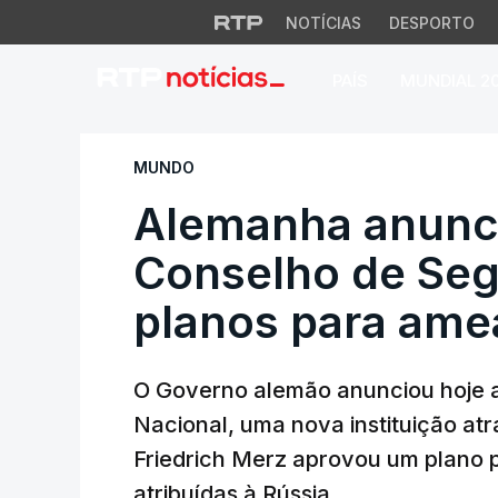
NOTÍCIAS
DESPORTO
PAÍS
MUNDIAL 2
Alemanha anuncia 
MUNDO
Alemanha anunci
Conselho de Seg
planos para ame
O Governo alemão anunciou hoje 
Nacional, uma nova instituição at
Friedrich Merz aprovou um plano 
atribuídas à Rússia.