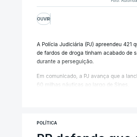
Foto: Autorid
OUVIR
A Polícia Judiciária (PJ) apreendeu 421 
de fardos de droga tinham acabado de s
durante a perseguição.
Em comunicado, a PJ avança que a lanch
60 milhas náuticas ao largo de Sines.
V
A apreensão aconteceu na tarde desta 
prevenção desencadeada pela Polícia Jud
Autoridade Marítima Nacional e a Força 
POLÍTICA
O ano de 2026 tem sido um ano de recor