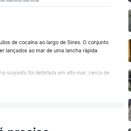
ade Marítima Nacional
quilos de cocaína ao largo de Sines. O conjunto
er lançados ao mar de uma lancha rápida
a suspeita foi detetada em alto mar, cerca de
ER MAIS
sexta-feira, desencadeando uma ação de
iciária, em articulação com a Marinha, a
Aérea.
des: foi apreendida mais cocaína até ao