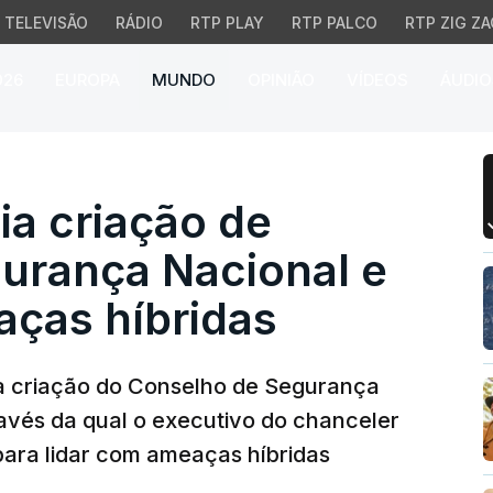
TELEVISÃO
RÁDIO
RTP PLAY
RTP PALCO
RTP ZIG ZA
026
EUROPA
MUNDO
OPINIÃO
VÍDEOS
ÁUDIO
criação de Conselho de
a criação de
urança Nacional e
aças híbridas
a criação do Conselho de Segurança
ravés da qual o executivo do chanceler
para lidar com ameaças híbridas