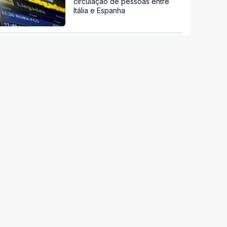
circulação de pessoas entre
Itália e Espanha
Maiorca na rua contra excessos
do turismo
Deputada da oposição atirou
ovos ao primeiro-ministro
interino no Kosovo
Após Ceuta. UE pede a Meta e
TikTok que reforcem vigilância
sobre desinformação
Estão a aumentar os casos de
manipulação de imagens de
adolescentes com IA