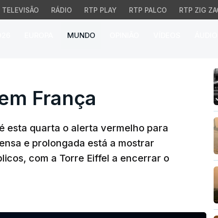
TELEVISÃO
RÁDIO
RTP PLAY
RTP PALCO
RTP ZIG ZA
026
EUROPA
MUNDO
OPINIÃO
VÍDEOS
ÁUDIO
m França
 em França
 esta quarta o alerta vermelho para
tensa e prolongada está a mostrar
licos, com a Torre Eiffel a encerrar o