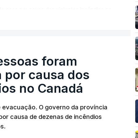
de casa por causa dos violentos incêndios no
ER MAIS
pessoas foram
a por causa dos
dios no Canadá
e evacuação. O governo da província
por causa de dezenas de incêndios
s.