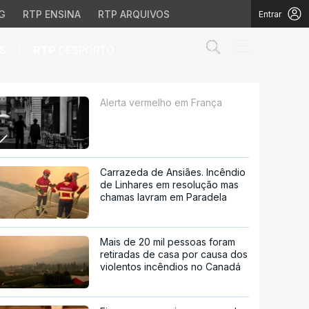
G
RTP ENSINA
RTP ARQUIVOS
Entrar
Abrir campo de
|
S
RTP
DESPORTO
Alerta vermelho em França
Carrazeda de Ansiães. Incêndio
de Linhares em resolução mas
chamas lavram em Paradela
Mais de 20 mil pessoas foram
retiradas de casa por causa dos
violentos incêndios no Canadá