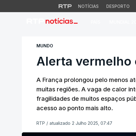
NOTÍCIAS
DESPORTO
PAÍS
MUNDIAL 2
Alerta vermelho e
MUNDO
Alerta vermelho
A França prolongou pelo menos até
muitas regiões. A vaga de calor in
fragilidades de muitos espaços púb
acesso ao ponto mais alto.
RTP
/
atualizado 2 Julho 2025, 07:47