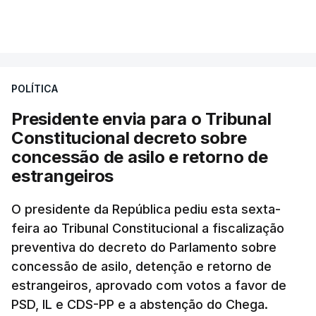
essa reforma específica".
VER MAIS
António José Seguro entende que a reforma reúne
treze apoios sociais "num só" e pretende "tornar o
POLÍTICA
sistema mais simples, mais justo e transparente".
Presidente envia para o Tribunal
"Sempre que seja possível reduzir burocracias,
Constitucional decreto sobre
eliminar sobreposições e garantir que os apoios
concessão de asilo e retorno de
chegam a quem mais necessita, estaremos a dar
estrangeiros
um passo na direção certa", argumenta o
O presidente da República pediu esta sexta-
Presidente da República.
feira ao Tribunal Constitucional a fiscalização
preventiva do decreto do Parlamento sobre
Assegurar que "ninguém é
concessão de asilo, detenção e retorno de
prejudicado"
estrangeiros, aprovado com votos a favor de
PSD, IL e CDS-PP e a abstenção do Chega.