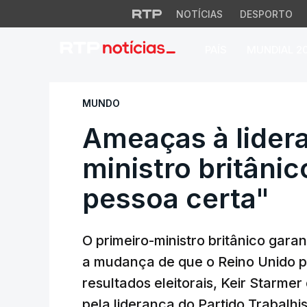
NOTÍCIAS
DESPORTO
PAÍS
MUNDIAL 2
Ameaças à lideranç
MUNDO
Ameaças à lidera
ministro britânic
pessoa certa"
O primeiro-ministro britânico gara
a mudança de que o Reino Unido 
resultados eleitorais, Keir Starme
pela liderança do Partido Trabalhis