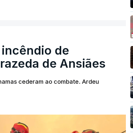
ER MAIS
 incêndio de
T
rrazeda de Ansiães
MENTO INDISPONÍVEL
chamas cederam ao combate. Ardeu