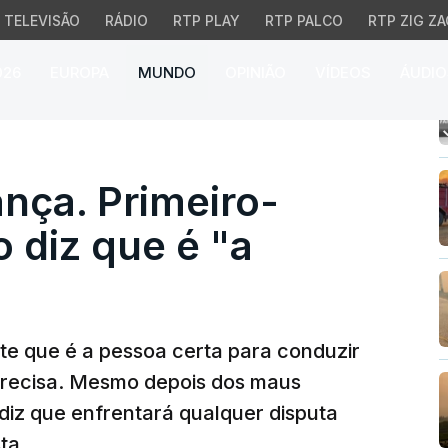
TELEVISÃO
RÁDIO
RTP PLAY
RTP PALCO
RTP ZIG ZA
026
EUROPA
MUNDO
OPINIÃO
VÍDEOS
ÁUDIO
a. Primeiro-ministro bri
nça. Primeiro-
o diz que é "a
nte que é a pessoa certa para conduzir
precisa. Mesmo depois dos maus
r diz que enfrentará qualquer disputa
ta.