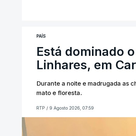
V
PAÍS
Está dominado o
ERRO
100
ERROR ON HTML5 MEDIA ELEMEN
Linhares, em Ca
ESTE CONTEÚDO ESTÁ NESTE MO
Durante a noite e madrugada as 
mato e floresta.
RTP
/
9 Agosto 2026, 07:59