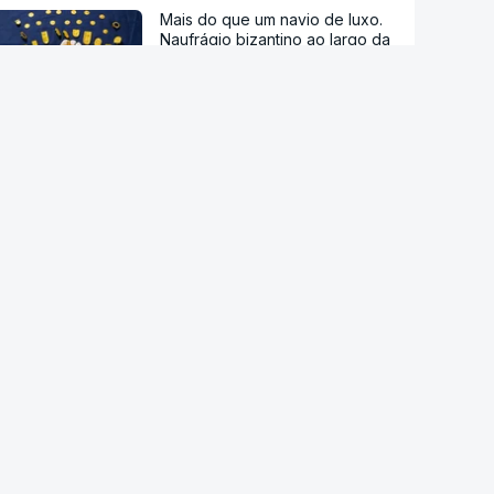
Mais do que um navio de luxo.
Naufrágio bizantino ao largo da
Croácia revela tesouro
Foi interrompida a livre
circulação de pessoas entre
Itália e Espanha
Maiorca na rua contra excessos
do turismo
Deputada da oposição atirou
ovos ao primeiro-ministro
interino no Kosovo
Após Ceuta. UE pede a Meta e
TikTok que reforcem vigilância