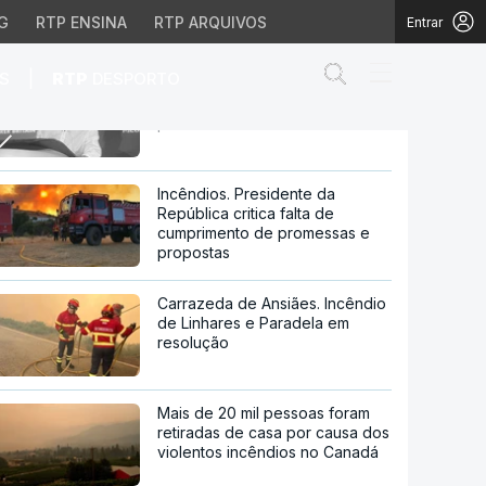
G
RTP ENSINA
RTP ARQUIVOS
Entrar
Abrir campo de
|
S
RTP
DESPORTO
Ameaças à liderança. Primeiro-
ministro britânico diz que é "a
pessoa certa"
tânico diz que é "a pes
Incêndios. Presidente da
República critica falta de
cumprimento de promessas e
propostas
Carrazeda de Ansiães. Incêndio
de Linhares e Paradela em
resolução
Mais de 20 mil pessoas foram
retiradas de casa por causa dos
violentos incêndios no Canadá