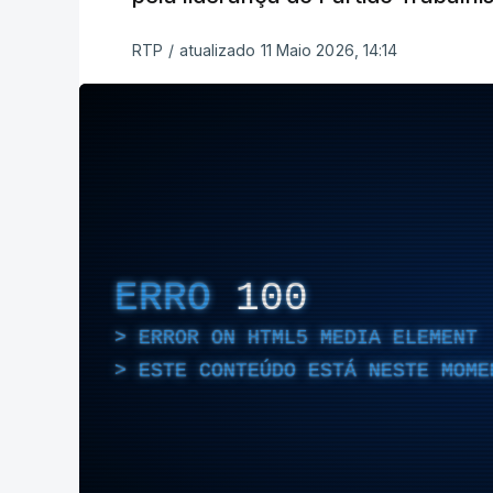
RTP
/
atualizado 11 Maio 2026, 14:14
ERRO
100
ERROR ON HTML5 MEDIA ELEMENT
ESTE CONTEÚDO ESTÁ NESTE MOME