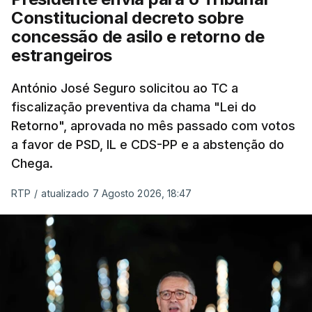
"Sempre que seja possível reduzir burocracias,
Constitucional decreto sobre
eliminar sobreposições e garantir que os apoios
concessão de asilo e retorno de
chegam a quem mais necessita, estaremos a dar
estrangeiros
um passo na direção certa", argumenta o
António José Seguro solicitou ao TC a
Presidente da República.
fiscalização preventiva da chama "Lei do
Retorno", aprovada no mês passado com votos
Assegurar que "ninguém é
a favor de PSD, IL e CDS-PP e a abstenção do
prejudicado"
Chega.
RTP
/
atualizado 7 Agosto 2026, 18:47
O Preisdente deixa, no entanto, deixa alguns
avisos:
uma reforma desta dimensão "deve ter
como primeiro critério a proteção das pessoas"
e "nenhum processo de simplificação pode
traduzir-se numa diminuição da proteção