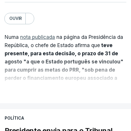
OUVIR
Numa
nota publicada
na página da Presidência da
República, o chefe de Estado afirma que
teve
presente, para esta decisão, o prazo de 31 de
agosto "a que o Estado português se vinculou"
para cumprir as metas do PRR, "sob pena de
perder o financiamento europeu associado a
essa reforma específica".
VER MAIS
António José Seguro entende que a reforma reúne
treze apoios sociais "num só" e pretende "tornar o
POLÍTICA
sistema mais simples, mais justo e transparente".
Presidente envia para o Tribunal