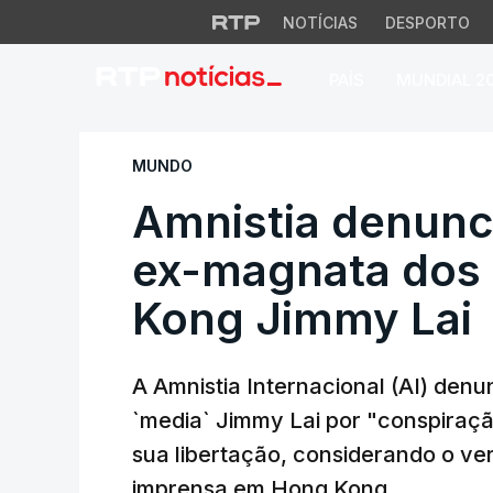
NOTÍCIAS
DESPORTO
PAÍS
MUNDIAL 2
Amnistia denuncia
MUNDO
Amnistia denunc
ex-magnata dos
Kong Jimmy Lai
A Amnistia Internacional (AI) de
`media` Jimmy Lai por "conspiraçã
sua libertação, considerando o v
imprensa em Hong Kong.