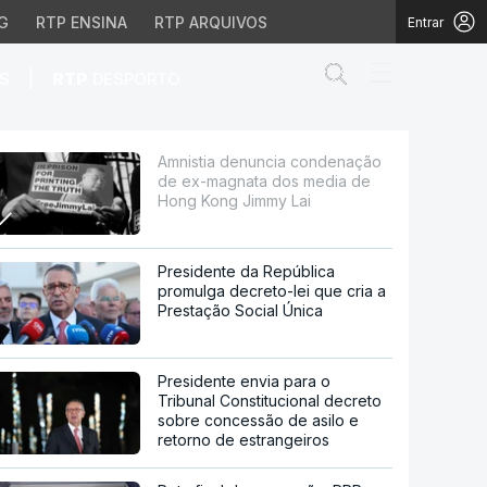
G
RTP ENSINA
RTP ARQUIVOS
Entrar
Abrir campo de
|
S
RTP
DESPORTO
nata dos media de Hon
Amnistia denuncia condenação
de ex-magnata dos media de
Hong Kong Jimmy Lai
Presidente da República
promulga decreto-lei que cria a
Prestação Social Única
Presidente envia para o
Tribunal Constitucional decreto
sobre concessão de asilo e
retorno de estrangeiros