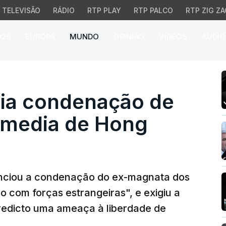
TELEVISÃO
RÁDIO
RTP PLAY
RTP PALCO
RTP ZIG ZA
026
EUROPA
MUNDO
OPINIÃO
VÍDEOS
ÁUDIO
 condenação de ex-mag
ia condenação de
 media de Hong
nunciou a condenação do ex-magnata dos
o com forças estrangeiras", e exigiu a
eredicto uma ameaça à liberdade de