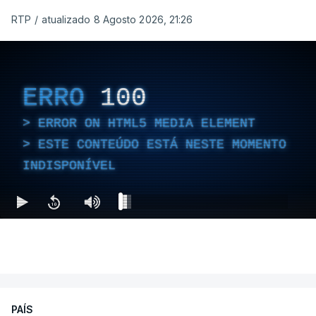
RTP
/
atualizado 8 Agosto 2026, 21:26
ERRO
100
ERROR ON HTML5 MEDIA ELEMENT
ESTE CONTEÚDO ESTÁ NESTE MOMENTO
INDISPONÍVEL
PAÍS