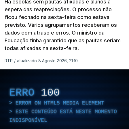
Há escolas sem pautas afixadas e alunos à
espera das reapreciações. O processo não
ficou fechado na sexta-feira como estava
previsto. Vários agrupamentos receberam os
dados com atraso e erros. O ministro da
Educação tinha garantido que as pautas seriam
todas afixadas na sexta-feira.
RTP
/
atualizado 8 Agosto 2026, 21:10
ERRO
100
ERROR ON HTML5 MEDIA ELEMENT
ESTE CONTEÚDO ESTÁ NESTE MOMENTO
INDISPONÍVEL