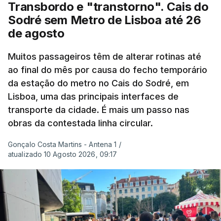
Transbordo e "transtorno". Cais do
Embora estas tenham sido menos intensas do que
Sodré sem Metro de Lisboa até 26
as ondas de calor de junho, a sequência geral de
de agosto
ondas de calor desde maio permanece excecional
para a região.
Muitos passageiros têm de alterar rotinas até
ao final do mês por causa do fecho temporário
da estação do metro no Cais do Sodré, em
São os dados do mais recente relatório do
Lisboa, uma das principais interfaces de
Copernicus, o sistema de Observação da Terra
transporte da cidade. É mais um passo nas
do programa espacial da União Europeia.
obras da contestada linha circular.
Samantha Burgess, Líder Estratégica para o Clima
Gonçalo Costa Martins - Antena 1
/
no Centro Europeu de Previsões Meteorológicas de
atualizado 10 Agosto 2026, 09:17
Médio Prazo, reforça que "julho de 2026 foi o
terceiro mês consecutivo de calor excecional na
Europa Ocidental, elevando a temperatura
combinada de junho e julho a um novo recorde