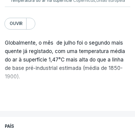
Temperatura do ar na superfície
Copernicus,União Europeia
OUVIR
Globalmente, o mês de julho foi o segundo mais
quente já registado, com uma temperatura média
do ar à superfície 1,47°C mais alta do que a linha
de base pré-industrial estimada (média de 1850-
1900).
A Europa Ocidental vivenciou o período de
VER MAIS
junho-julho mais quente já registado
,
e julho
apresentou a terceira e a quarta ondas de calor
desde maio, marcando uma sequência
PAÍS
excecional de calor extremo neste verão.