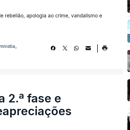
e rebelião, apologia ao crime, vandalismo e
mnistia
,
 2.ª fase e
reapreciações