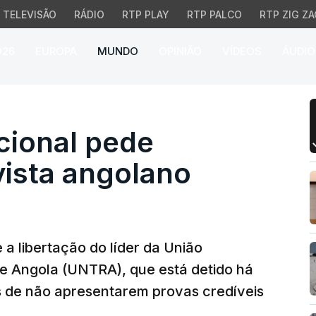
TELEVISÃO
RÁDIO
RTP PLAY
RTP PALCO
RTP ZIG ZA
026
EUROPA
MUNDO
OPINIÃO
VÍDEOS
ÁUDIO
onal pede libertação de 
cional pede
ivista angolano
 a libertação do líder da União
de Angola (UNTRA), que está detido há
s de não apresentarem provas credíveis