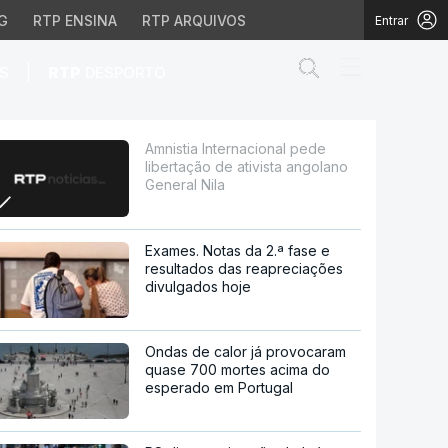
G
RTP ENSINA
RTP ARQUIVOS
Entrar
Abrir campo de
|
S
RTP
DESPORTO
ativista angolano Genera
Amnistia Internacional pede
libertação de ativista angolano
General Nila
Exames. Notas da 2.ª fase e
resultados das reapreciações
divulgados hoje
Ondas de calor já provocaram
quase 700 mortes acima do
esperado em Portugal