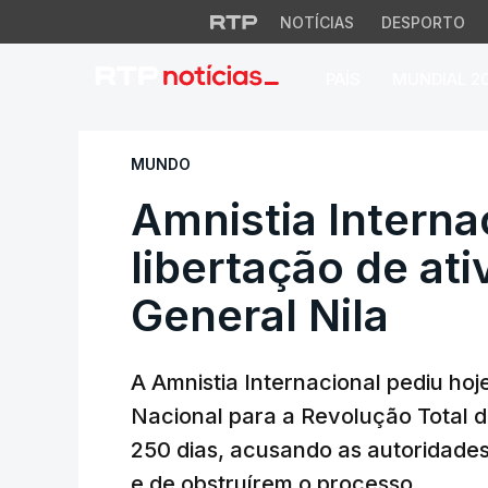
NOTÍCIAS
DESPORTO
PAÍS
MUNDIAL 2
Amnistia Internaci
MUNDO
Amnistia Interna
libertação de at
General Nila
A Amnistia Internacional pediu hoje
Nacional para a Revolução Total 
250 dias, acusando as autoridade
e de obstruírem o processo.