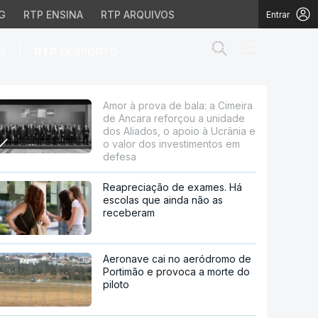
G
RTP ENSINA
RTP ARQUIVOS
Entrar
Abrir campo de
|
S
RTP
DESPORTO
 reforçou a unidade dos
Amor à prova de bala: a Cimeira
de Ancara reforçou a unidade
dos Aliados, o apoio à Ucrânia e
o valor dos investimentos em
defesa
Reapreciação de exames. Há
escolas que ainda não as
receberam
Aeronave cai no aeródromo de
Portimão e provoca a morte do
piloto