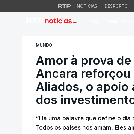
NOTÍCIAS
DESPORTO
PAÍS
MUNDIAL 2
Amor à prova de ba
MUNDO
Amor à prova de 
Ancara reforçou
Aliados, o apoio 
dos investiment
“Há uma palavra que define o dia d
Todos os países nos amam. Eles 