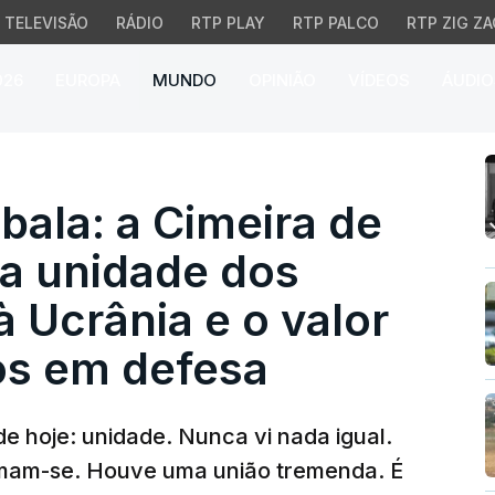
TELEVISÃO
RÁDIO
RTP PLAY
RTP PALCO
RTP ZIG ZA
026
EUROPA
MUNDO
OPINIÃO
VÍDEOS
ÁUDIO
la: a Cimeira de Ancara
bala: a Cimeira de
 a unidade dos
à Ucrânia e o valor
os em defesa
e hoje: unidade. Nunca vi nada igual.
amam-se. Houve uma união tremenda. É