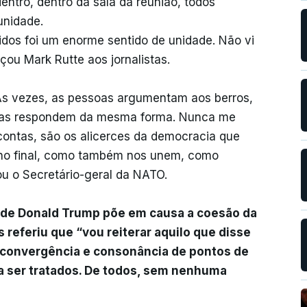
entro, dentro da sala da reunião, todos
unidade.
nidos foi um enorme sentido de unidade. Não vi
rçou Mark Rutte aos jornalistas.
Às vezes, as pessoas argumentam aos berros,
tras respondem da mesma forma. Nunca me
contas, são os alicerces da democracia que
 no final, como também nos unem, como
u o Secretário-geral da NATO.
 de Donald Trump põe em causa a coesão da
 referiu que “vou reiterar aquilo que disse
l convergência e consonância de pontos de
a ser tratados. De todos, sem nenhuma