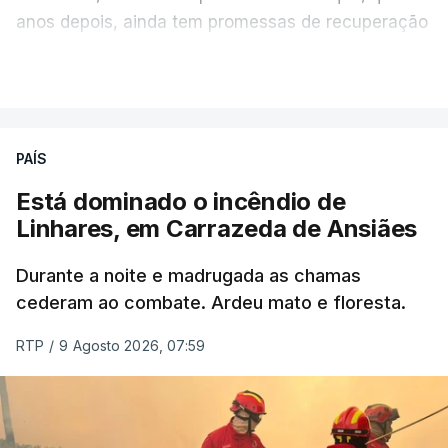
anos depois, ainda tem promessas de recuperação
por cumprir.
VER MAIS
ERRO
100
PAÍS
ERROR ON HTML5 MEDIA ELEMENT
Está dominado o incêndio de
Linhares, em Carrazeda de Ansiães
ESTE CONTEÚDO ESTÁ NESTE
MOMENTO INDISPONÍVEL
Durante a noite e madrugada as chamas
cederam ao combate. Ardeu mato e floresta.
RTP
/
9 Agosto 2026, 07:59