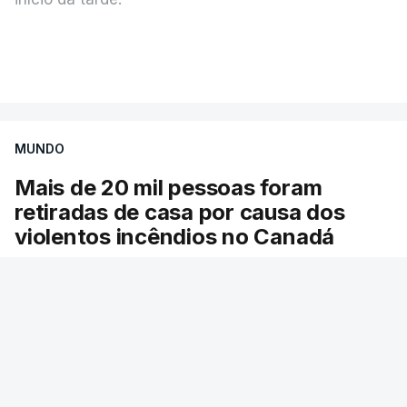
Mais de 20 mil pessoas foram retiradas de casa
VER MAIS
por causa dos violentos incêndios no Canadá
MUNDO
Mais de 20 mil pessoas foram
retiradas de casa por causa dos
violentos incêndios no Canadá
Milhares de pessoas têm ordem de evacuação.
O governo da província declarou o estado de
emergência por causa de dezenas de incêndios
florestais que estão descontrolados.
RTP
/
9 Agosto 2026, 08:03