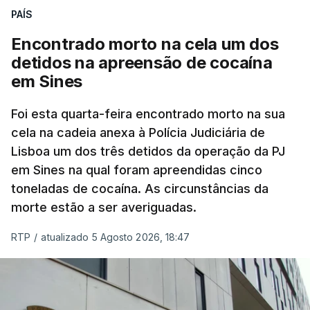
PAÍS
No domingo, estavam concluídos cerca de 50 por
cento dos mais de 20 mil pedidos de reapreciação,
Encontrado morto na cela um dos
mas Cristina Mota, porta-voz da Missão Escola
detidos na apreensão de cocaína
Pública, tem dúvidas de que o processo esteja
em Sines
concluído a tempo.
Foi esta quarta-feira encontrado morto na sua
cela na cadeia anexa à Polícia Judiciária de
"Durante o fim de semana e nos últimos dias,
Lisboa um dos três detidos da operação da PJ
apercebamo-nos que ainda estão a ser
em Sines na qual foram apreendidas cinco
convocados professores para reapreciações"
,
toneladas de cocaína. As circunstâncias da
disse a professora à agência Lusa.
"Será
morte estão a ser averiguadas.
praticamente impossível termos a totalidade
das reapreciações na sexta-feira".
RTP
/
atualizado 5 Agosto 2026, 18:47
Segundo os docentes, o processo de reapreciação
está a enfrentar vários constrangimentos. Há
casos em que faltam os modelos preenchidos