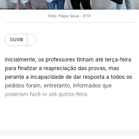
Foto: Filipe Silva - RTP
OUVIR
Inicialmente, os professores tinham até terça-feira
para finalizar a reapreciação das provas, mas
perante a incapacidade de dar resposta a todos os
pedidos foram, entretanto, informados que
poderiam fazê-lo até quinta-feira.
A intenção era que os resultados fossem
VER MAIS
publicados no dia seguinte (sexta-feira), o que
poderá não acontecer.