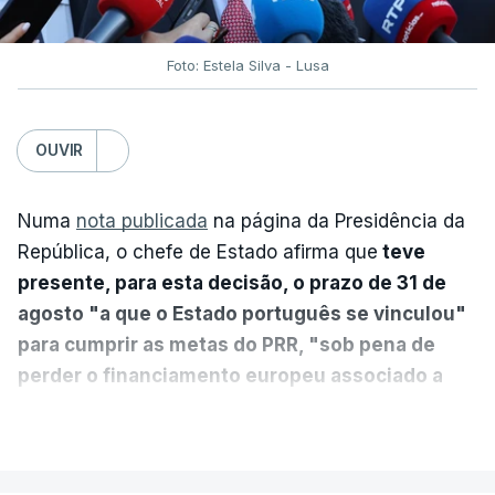
Foto: Estela Silva - Lusa
OUVIR
Numa
nota publicada
na página da Presidência da
República, o chefe de Estado afirma que
teve
presente, para esta decisão, o prazo de 31 de
agosto "a que o Estado português se vinculou"
para cumprir as metas do PRR, "sob pena de
perder o financiamento europeu associado a
essa reforma específica".
VER MAIS
António José Seguro entende que a reforma reúne