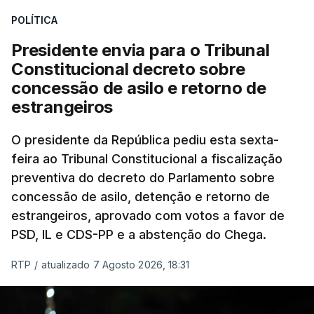
treze apoios sociais "num só" e pretende "tornar o
POLÍTICA
sistema mais simples, mais justo e transparente".
Presidente envia para o Tribunal
"Sempre que seja possível reduzir burocracias,
Constitucional decreto sobre
eliminar sobreposições e garantir que os apoios
concessão de asilo e retorno de
chegam a quem mais necessita, estaremos a dar
estrangeiros
um passo na direção certa", argumenta o
O presidente da República pediu esta sexta-
Presidente da República.
feira ao Tribunal Constitucional a fiscalização
preventiva do decreto do Parlamento sobre
Assegurar que "ninguém é
concessão de asilo, detenção e retorno de
prejudicado"
estrangeiros, aprovado com votos a favor de
PSD, IL e CDS-PP e a abstenção do Chega.
RTP
/
atualizado 7 Agosto 2026, 18:31
O Preisdente deixa, no entanto, deixa alguns
avisos:
uma reforma desta dimensão "deve ter
como primeiro critério a proteção das pessoas"