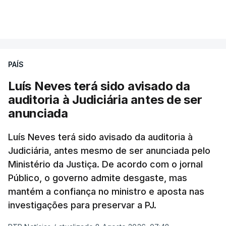
suspensivo) e o aumento do prazo para detenção
VER MAIS
em centro de acolhimento temporário.
Chega refere ainda que Seguro tem reservas
PAÍS
quanto à possibilidade de expulsar do país
cidadãos adultos em situação ilegal, se
Luís Neves terá sido avisado da
tiverem filhos menores.
auditoria à Judiciária antes de ser
anunciada
“Com esta acção de Seguro, sendo atingido o
prazo de 60 dias, os imigrantes terão que ser
Luís Neves terá sido avisado da auditoria à
Judiciária, antes mesmo de ser anunciada pelo
libertados,
ainda que os seus pedidos de asilo
Ministério da Justiça. De acordo com o jornal
tenham sido rejeitados pelas autoridades
Público, o governo admite desgaste, mas
competentes”, referem.
mantém a confiança no ministro e aposta nas
investigações para preservar a PJ.
“Isto é de uma enorme irresponsabilidade
e
muito injusto para aqueles cidadãos estrangeiros