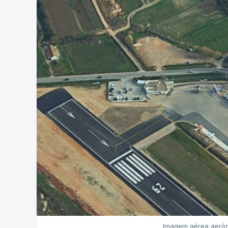
Imagem aérea aeród