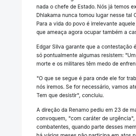
nada o chefe de Estado. Nós já temos ex
Dhlakama nunca tomou lugar nesse tal Co
Para a vida do povo é irrelevante aquel
que ameaça agora ocupar também a casa
Edgar Silva garante que a contestação é
só pontualmente algumas resistem: "Um
morte e os militares têm medo de enfren
"O que se segue é para onde ele for traba
nós iremos. Se for necessário, vamos at
Tem que desistir", concluiu.
A direção da Renamo pediu em 23 de mai
convoquem, "com caráter de urgência", 
combatentes, quando parte desses membr
há vários meses não participa em atos pú