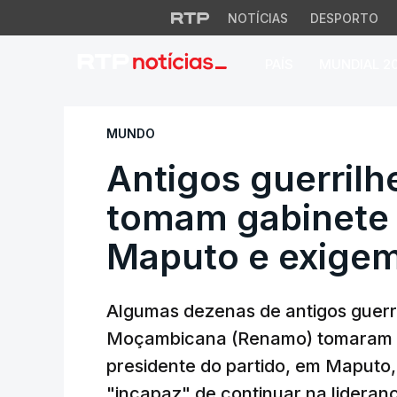
NOTÍCIAS
DESPORTO
PAÍS
MUNDIAL 2
Antigos guerrilhe
MUNDO
Antigos guerril
tomam gabinete
Maputo e exige
Algumas dezenas de antigos guerri
Moçambicana (Renamo) tomaram ho
presidente do partido, em Maput
"incapaz" de continuar na lideran