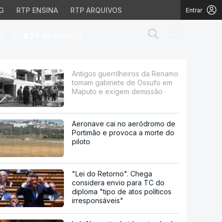
G
RTP ENSINA
RTP ARQUIVOS
Entrar
Abrir campo de
|
S
RTP
DESPORTO
gabinete de Ossufo em 
Antigos guerrilheiros da Renamo
tomam gabinete de Ossufo em
Maputo e exigem demissão
Aeronave cai no aeródromo de
Portimão e provoca a morte do
piloto
"Lei do Retorno". Chega
considera envio para TC do
diploma "tipo de atos políticos
irresponsáveis"