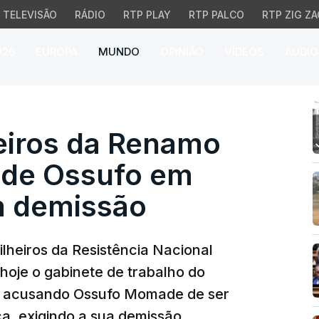
TELEVISÃO
RÁDIO
RTP PLAY
RTP PALCO
RTP ZIG ZA
026
EUROPA
MUNDO
OPINIÃO
VÍDEOS
ÁUDIO
iros da Renamo tomam 
heiros da Renamo
 de Ossufo em
m demissão
lheiros da Resistência Nacional
je o gabinete de trabalho do
o, acusando Ossufo Momade de ser
ça, exigindo a sua demissão.