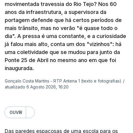
este livro? O que é que o inspirou? Porque é que
movimentada travessia do Rio Tejo? Nos 60
se interessou pela história da construção da
anos da infraestrutura, a supervisora da
ponte?
portagem defende que há certos períodos de
mais trânsito, mas no verão "é quase todo o
Resposta:
A ponte a mim sempre me fascinou
dia". A pressa é uma constante, e a curiosidade
muito porque é sinónimo de férias. Morava em
já falou mais alto, conta um dos "vizinhos": há
Sintra e na altura, há 40 anos, atravessar a ponte
uma coletividade que se mudou para junto da
para a outra margem era uma aventura. Portanto, a
Ponte 25 de Abril no mesmo ano em que foi
ponte sempre exerceu esse fascínio. Passar a
inaugurada.
ponte era passar para outro mundo. Normalmente,
Gonçalo Costa Martins - RTP Antena 1 (texto e fotografias)
/
um mundo de férias, uma coisa sempre boa.
atualizado 6 Agosto 2026, 16:20
O livro surgiu de histórias que se passavam num
quadro operário, portanto eu precisava de uma
OUVIR
obra grandiosa que fosse incluída nessa história
desses operários. De repente, a ponte estava aqui
Das paredes espaçosas de uma escola para os