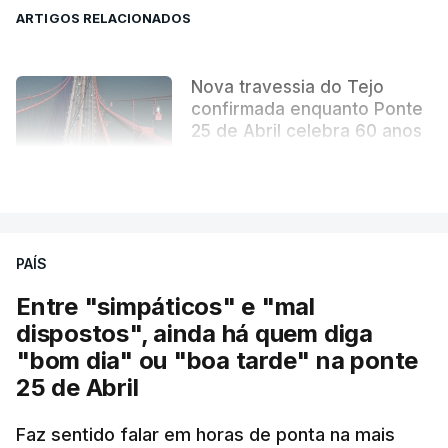
ARTIGOS RELACIONADOS
Nova travessia do Tejo
confirmada enquanto Ponte
25 de Abril celebra 60 anos
atualizado 6 Agosto 2026, 13:02
VER MAIS
PAÍS
Entre "simpáticos" e "mal
dispostos", ainda há quem diga
"bom dia" ou "boa tarde" na ponte
25 de Abril
Pergunta: O que é que o levou a querer escrever
Faz sentido falar em horas de ponta na mais