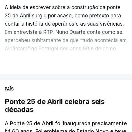
A ideia de escrever sobre a construção da ponte
25 de Abril surgiu por acaso, como pretexto para
contar a história de operários e as suas vivências.
Em entrevista à RTP, Nuno Duarte conta como se
apercebeu subitamente de que “tudo acontecia em
Alcântara” no Portugal dos anos 60 e de como
poderia incluir esta obra marcante na ficção. Hoje,
VER MAIS
quando passa pelo aço de cor avermelhada que
faz a ligação entre as duas margens do Tejo, sorri
e reconhece como a ponte mudou a sua vida de
PAÍS
forma inesperada, através da literatura.
Ponte 25 de Abril celebra seis
Em
“Pés de Barro”,
lê-se a história ficcionada de
décadas
como se produziu esta grande infraestrutura, à
época, a maior ponte suspensa da Europa. Os
A Ponte 25 de Abril foi inaugurada precisamente
dramas e peripécias diárias dos que a construíram
há 60 anos. Foi emblema do Estado Novo e teve