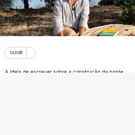
OUVIR
A ideia de escrever sobre a construção da ponte
25 de Abril surgiu por acaso, como pretexto para
contar a história de operários e as suas vivências.
Em entrevista à RTP, Nuno Duarte conta como se
apercebeu subitamente de que “tudo acontecia em
Alcântara” no Portugal dos anos 60 e de como
poderia incluir esta obra marcante na ficção. Hoje,
VER MAIS
quando passa pelo aço de cor avermelhada que