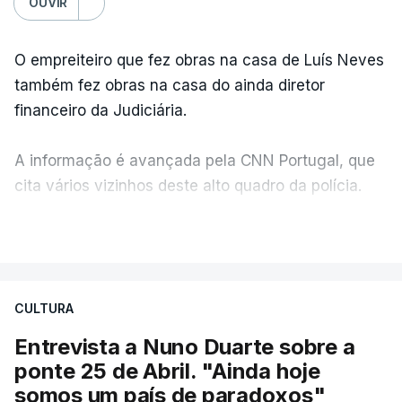
OUVIR
O empreiteiro que fez obras na casa de Luís Neves
também fez obras na casa do ainda diretor
financeiro da Judiciária.
A informação é avançada pela CNN Portugal, que
cita vários vizinhos deste alto quadro da polícia.
VER MAIS
Foi o diretor financeiro, Álvaro Pires, que assumiu a
responsabilidade de sugerir as instalações da
Construbarcelos para acolher um atrelado
CULTURA
apreendido numa operação de droga.
Entrevista a Nuno Duarte sobre a
ponte 25 de Abril. "Ainda hoje
somos um país de paradoxos"