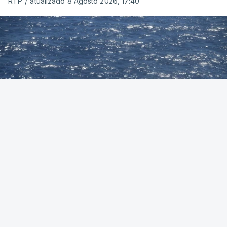
RTP
/
atualizado 8 Agosto 2026, 17:40
Foto: Autoridade Marítima Nacional
OUVIR
A Polícia Judiciária (PJ) apreendeu 421 quilos de